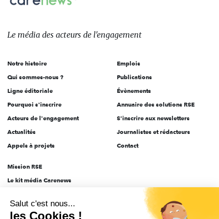
sur:
Le
média
des
Le média
des acteurs
de l'engagement
acteurs
de
Notre histoire
Emplois
l'engagement
Qui sommes-nous ?
Publications
Ligne éditoriale
Évènements
Pourquoi s'inscrire
Annuaire des solutions RSE
Acteurs de l'engagement
S'inscrire aux newsletters
Actualités
Journalistes et rédacteurs
Appels à projets
Contact
Mission RSE
Le kit média Carenews
Groupe AEF
Salut c'est nous...
AEF info
les Cookies !