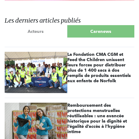
Les derniers articles publiés
Acteurs
Carenews
La Fondation CMA CGM et
Feed the Children unissent
leurs forces pour distribuer
plus de 1 400 sacs à dos
remplis de produits essentiels
aux enfants de Norfolk
Remboursement des
protections menstruelles
réutilisables : une avancée
historique pour la dignité et
l’égalité d’accès à l’hygiène
intime