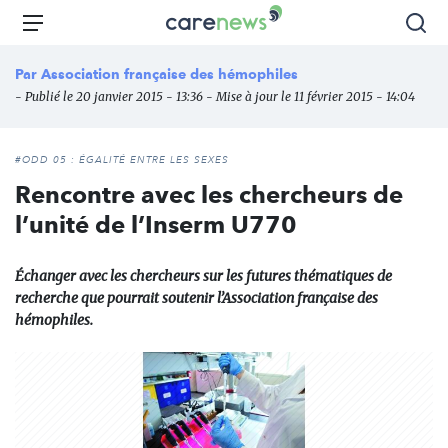
Aller
Carenews,
Menu
Rec
au
Le
contenu
média
Par
Association française des hémophiles
principal
des
- Publié le 20 janvier 2015 - 13:36 - Mise à jour le 11 février 2015 - 14:04
acteurs
de
l'engagement
#ODD 05 : ÉGALITÉ ENTRE LES SEXES
Rencontre avec les chercheurs de
l’unité de l’Inserm U770
Échanger avec les chercheurs sur les futures thématiques de
recherche que pourrait soutenir l’Association française des
hémophiles.