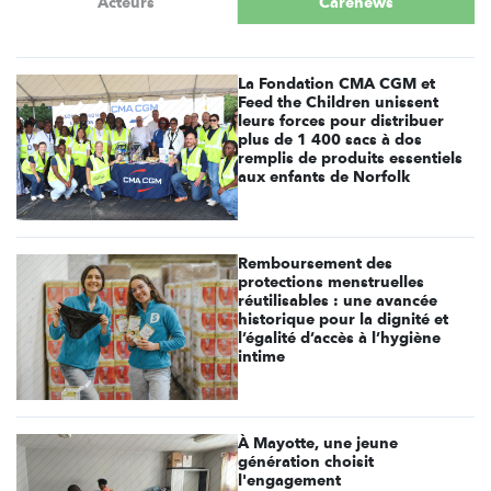
Acteurs
Carenews
La Fondation CMA CGM et
Feed the Children unissent
leurs forces pour distribuer
plus de 1 400 sacs à dos
remplis de produits essentiels
aux enfants de Norfolk
Remboursement des
protections menstruelles
réutilisables : une avancée
historique pour la dignité et
l’égalité d’accès à l’hygiène
intime
À Mayotte, une jeune
génération choisit
l'engagement