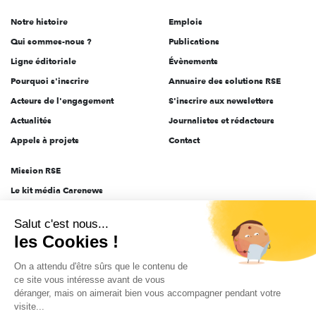
de
Notre histoire
Emplois
l'engagement
Qui sommes-nous ?
Publications
Ligne éditoriale
Évènements
Pourquoi s'inscrire
Annuaire des solutions RSE
Acteurs de l'engagement
S'inscrire aux newsletters
Actualités
Journalistes et rédacteurs
Appels à projets
Contact
Mission RSE
Le kit média Carenews
Groupe AEF
Salut c'est nous...
AEF info
les Cookies !
Novethic
On a attendu d'être sûrs que le contenu de
PRODURABLE
ce site vous intéresse avant de vous
Inclusiv Day
déranger, mais on aimerait bien vous accompagner pendant votre
visite...