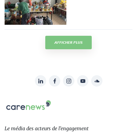
AFFICHER PLUS
LinkedIn
Facebook
Instagram
YouTube
Soundcloud
Suivez-
nous
Carenews,
sur:
Le
média
des
Le média
des acteurs
de l'engagement
acteurs