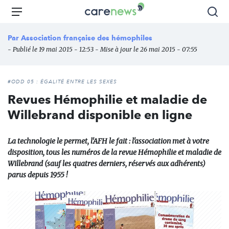
Aller
Carenews,
Menu
Rec
au
Le
contenu
média
Par
Association française des hémophiles
principal
des
- Publié le 19 mai 2015 - 12:53 - Mise à jour le 26 mai 2015 - 07:55
acteurs
de
l'engagement
#ODD 05 : ÉGALITÉ ENTRE LES SEXES
Revues Hémophilie et maladie de
Willebrand disponible en ligne
La technologie le permet, l'AFH le fait : l'association met à votre
disposition, tous les numéros de la revue Hémophilie et maladie de
Willebrand (sauf les quatres derniers, réservés aux adhérents)
parus depuis 1955 !