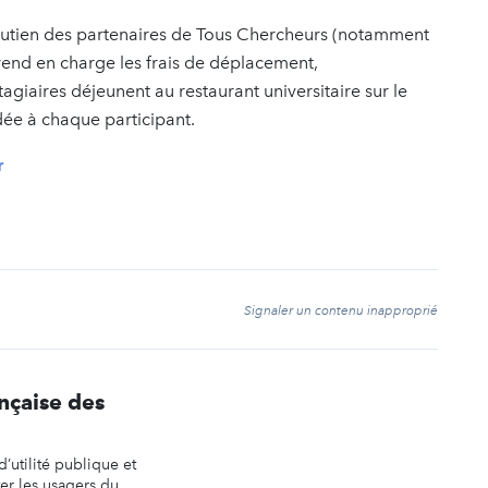
soutien des partenaires de Tous Chercheurs (notamment
 prend en charge les frais de déplacement,
agiaires déjeunent au restaurant universitaire sur le
ée à chaque participant.
r
t
Signaler un contenu inapproprié
nçaise des
’utilité publique et
er les usagers du