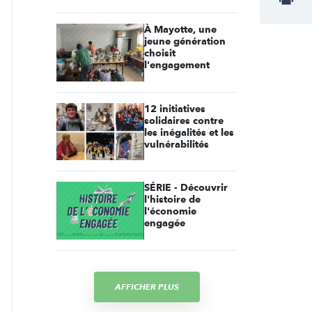
À Mayotte, une
jeune génération
choisit
l'engagement
12 initiatives
solidaires contre
les inégalités et les
vulnérabilités
SÉRIE - Découvrir
l'histoire de
l'économie
engagée
AFFICHER PLUS