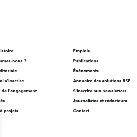
istoire
Emplois
mmes-nous ?
Publications
ditoriale
Évènements
i s'inscrire
Annuaire des solutions RSE
s de l'engagement
S'inscrire aux newsletters
tés
Journalistes et rédacteurs
à projets
Contact