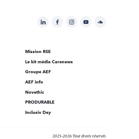
LinkedIn
Facebook
Instagram
YouTube
Soundcloud
Suivez-
nous
sur:
Mission RSE
Le kit média Carenews
Groupe AEF
AEF info
Novethic
PRODURABLE
Inclusiv Day
2025-2026 Tout droits réservés