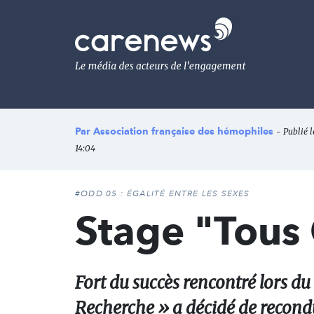
Aller
au
Carenews,
contenu
Le
principal
média
des
acteurs
de
l'engagement
Par
Association française des hémophiles
- Publié l
14:04
#ODD 05 : ÉGALITÉ ENTRE LES SEXES
Stage "Tous
Fort du succès rencontré lors du 
Recherche » a décidé de recondu