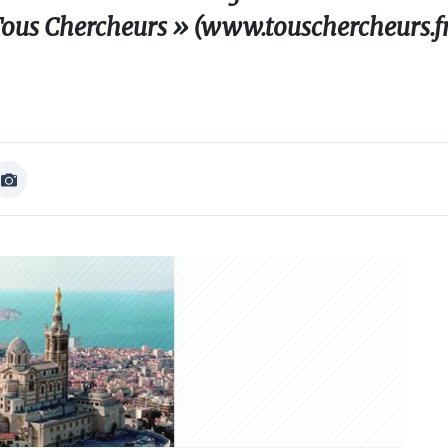
Tous Chercheurs » (www.touschercheurs.fr),
Afficher
Image