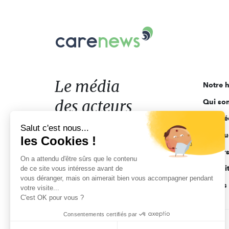
Carenews,
Le
média
des
acteurs
Le média
Notre h
de
des acteurs
Qui so
l'engagement
Ligne é
de l'engagement
Salut c'est nous...
Pourquo
les Cookies !
Acteur
On a attendu d'être sûrs que le contenu
Actuali
de ce site vous intéresse avant de
vous déranger, mais on aimerait bien vous accompagner pendant
Appels 
votre visite...
C'est OK pour vous ?
Consentements certifiés par
CGV
Données personnelles
Mentions légales