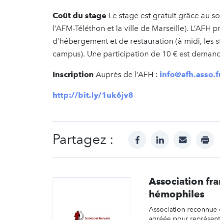
Coût du stage
Le stage est gratuit grâce au 
l’AFM-Téléthon et la ville de Marseille). L’AFH
d’hébergement et de restauration (à midi, les st
campus). Une participation de 10 € est demand
Inscription
Auprès de l’AFH :
info@afh.asso.f
http://bit.ly/1uk6jv8
Partagez :
facebook
linkedin
mail
prin
Association fra
hémophiles
Association reconnue d
agréée pour représent