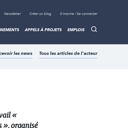
Newsletter
Créer un blog
S'inscrire / Se connecter
ÈNEMENTS
APPELS À PROJETS
EMPLOIS
Recherche
cevoir les news
Tous les articles de l'acteur
vail «
s », organisé