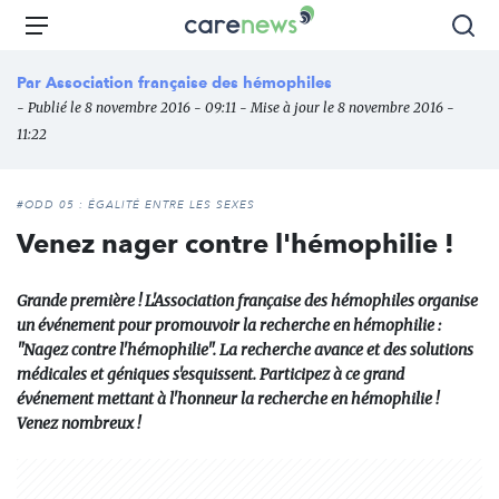
Aller
Carenews,
Menu
Rec
au
Le
contenu
média
Par
Association française des hémophiles
principal
des
- Publié le 8 novembre 2016 - 09:11 - Mise à jour le 8 novembre 2016 -
acteurs
11:22
de
l'engagement
#ODD 05 : ÉGALITÉ ENTRE LES SEXES
Venez nager contre l'hémophilie !
Grande première ! L'Association française des hémophiles organise
un événement pour promouvoir la recherche en hémophilie :
"Nagez contre l'hémophilie". La recherche avance et des solutions
médicales et géniques s'esquissent. Participez à ce grand
événement mettant à l'honneur la recherche en hémophilie !
Venez nombreux !