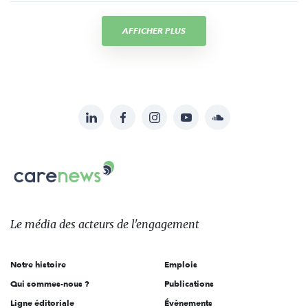
AFFICHER PLUS
LinkedIn
Facebook
Instagram
YouTube
Soundcloud
Suivez-
nous
Carenews,
sur:
Le
média
des
Le média
des acteurs
de l'engagement
acteurs
de
Notre histoire
Emplois
l'engagement
Qui sommes-nous ?
Publications
Ligne éditoriale
Évènements