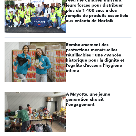
leurs forces pour distribuer
plus de 1 400 sacs à dos
remplis de produits essentiels
aux enfants de Norfolk
Remboursement des
protections menstruelles
réutilisables : une avancée
historique pour la dignité et
l’égalité d’accès à l’hygiène
intime
À Mayotte, une jeune
génération choisit
l'engagement