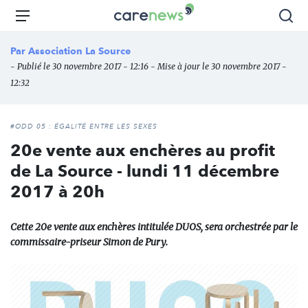
Aller
Carenews,
Menu
Rec
au
Le
contenu
média
Par
Association La Source
principal
des
- Publié le 30 novembre 2017 - 12:16 - Mise à jour le 30 novembre 2017 -
acteurs
12:32
de
l'engagement
#ODD 05 : ÉGALITÉ ENTRE LES SEXES
20e vente aux enchères au profit
de La Source - lundi 11 décembre
2017 à 20h
Cette 20e vente aux enchères intitulée DUOS, sera orchestrée par le
commissaire-priseur Simon de Pury.