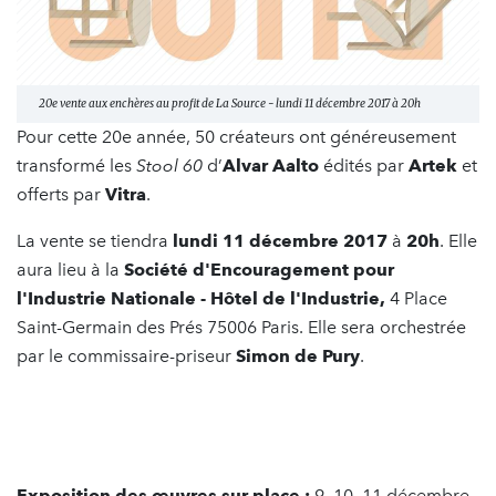
20e vente aux enchères au profit de La Source - lundi 11 décembre 2017 à 20h
Pour cette 20e année, 50 créateurs ont généreusement
transformé les
Stool 60
d’
Alvar Aalto
édités par
Artek
et
offerts par
Vitra
.
La vente se tiendra
lundi 11 décembre 2017
à
20h
. Elle
aura lieu à la
Société d'Encouragement pour
l'Industrie Nationale - Hôtel de l'Industrie,
4 Place
Saint-Germain des Prés 75006 Paris. Elle sera orchestrée
par le commissaire-priseur
Simon de Pury
.
Exposition des œuvres sur place :
9, 10, 11 décembre