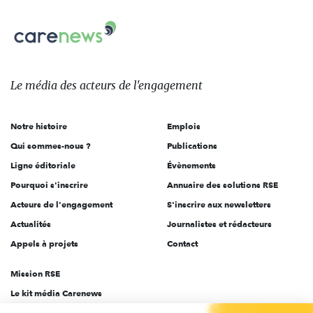
nous
Carenews,
sur:
Le
média
des
Le média
des acteurs
de l'engagement
acteurs
de
Notre histoire
Emplois
l'engagement
Qui sommes-nous ?
Publications
Ligne éditoriale
Évènements
Pourquoi s'inscrire
Annuaire des solutions RSE
Acteurs de l'engagement
S'inscrire aux newsletters
Actualités
Journalistes et rédacteurs
Appels à projets
Contact
Mission RSE
Le kit média Carenews
Groupe AEF