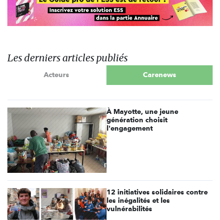
Les derniers articles publiés
Acteurs
Carenews
À Mayotte, une jeune
génération choisit
l'engagement
12 initiatives solidaires contre
les inégalités et les
vulnérabilités