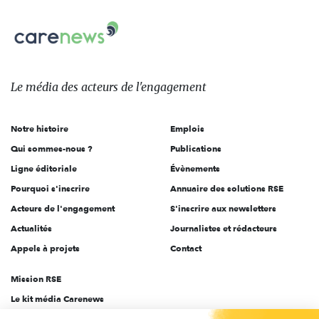
nous
Carenews,
sur:
Le
média
des
Le média
des acteurs
de l'engagement
acteurs
de
Notre histoire
Emplois
l'engagement
Qui sommes-nous ?
Publications
Ligne éditoriale
Évènements
Pourquoi s'inscrire
Annuaire des solutions RSE
Acteurs de l'engagement
S'inscrire aux newsletters
Actualités
Journalistes et rédacteurs
Appels à projets
Contact
Mission RSE
Le kit média Carenews
Groupe AEF