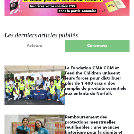
Les derniers articles publiés
Acteurs
Carenews
La Fondation CMA CGM et
Feed the Children unissent
leurs forces pour distribuer
plus de 1 400 sacs à dos
remplis de produits essentiels
aux enfants de Norfolk
Remboursement des
protections menstruelles
réutilisables : une avancée
historique pour la dignité et