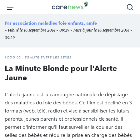
Aller
Carenews,
Menu
Rec
au
Le
contenu
média
Par
association maladies foie enfants, amfe
principal
des
- Publié le 16 septembre 2014 - 09:29 - Mise à jour le 16 septembre 2014 -
acteurs
09:29
de
l'engagement
#ODD 05 : ÉGALITÉ ENTRE LES SEXES
La Minute Blonde pour l'Alerte
Jaune
L'alerte jaune est la campagne nationale de dépistage
des maladies du foie des bébés. Ce film est décliné en 3
formats (web, télé, radio) et vise à sensibiliser les futurs
parents, jeunes parents et professionnels de santé. Il
permet d'informer qu'il faut surveiller la couleur des
selles des bébés et réduire la prise en charge des bébés