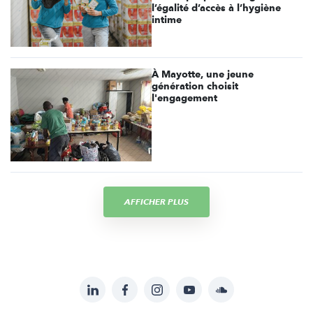
l’égalité d’accès à l’hygiène
intime
À Mayotte, une jeune
génération choisit
l'engagement
AFFICHER PLUS
LinkedIn
Facebook
Instagram
YouTube
Soundcloud
Suivez-