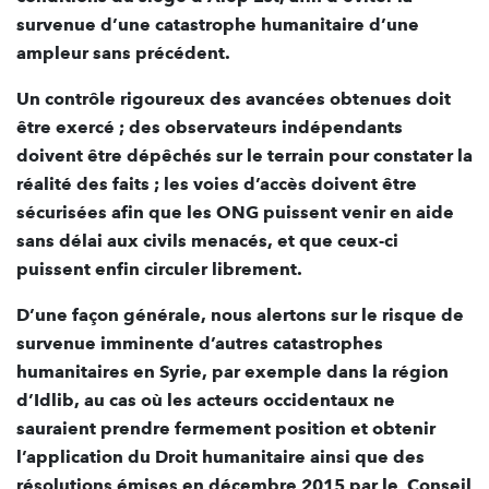
survenue d’une catastrophe humanitaire d’une
ampleur sans précédent.
Un contrôle rigoureux des avancées obtenues doit
être exercé ; des observateurs indépendants
doivent être dépêchés sur le terrain pour constater la
réalité des faits ; les voies d’accès doivent être
sécurisées afin que les ONG puissent venir en aide
sans délai aux civils menacés, et que ceux-ci
puissent enfin circuler librement.
D’une façon générale, nous alertons sur le risque de
survenue imminente d’autres catastrophes
humanitaires en Syrie, par exemple dans la région
d’Idlib, au cas où les acteurs occidentaux ne
sauraient prendre fermement position et obtenir
l’application du Droit humanitaire ainsi que des
résolutions émises en décembre 2015 par le Conseil