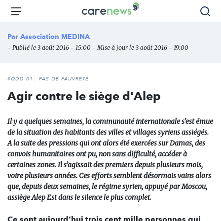
Aller
Carenews,
Menu
Rec
au
Le
contenu
média
Par
Association MEDINA
principal
des
- Publié le 3 août 2016 - 15:00 - Mise à jour le 3 août 2016 - 19:00
acteurs
de
l'engagement
#ODD 01 : PAS DE PAUVRETÉ
Agir contre le siège d'Alep
Il y a quelques semaines, la communauté internationale s’est émue
de la situation des habitants des villes et villages syriens assiégés.
A la suite des pressions qui ont alors été exercées sur Damas, des
convois humanitaires ont pu, non sans difficulté, accéder à
certaines zones. Il s’agissait des premiers depuis plusieurs mois,
voire plusieurs années. Ces efforts semblent désormais vains alors
que, depuis deux semaines, le régime syrien, appuyé par Moscou,
assiège Alep Est dans le silence le plus complet.
Ce sont aujourd’hui trois cent mille personnes qui