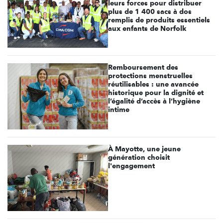
leurs forces pour distribuer
plus de 1 400 sacs à dos
remplis de produits essentiels
aux enfants de Norfolk
Remboursement des
protections menstruelles
réutilisables : une avancée
historique pour la dignité et
l’égalité d’accès à l’hygiène
intime
À Mayotte, une jeune
génération choisit
l'engagement