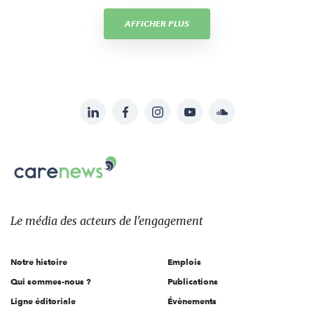
AFFICHER PLUS
LinkedIn
Facebook
Instagram
YouTube
Soundcloud
Suivez-
nous
Carenews,
sur:
Le
média
des
Le média
des acteurs
de l'engagement
acteurs
de
Notre histoire
Emplois
l'engagement
Qui sommes-nous ?
Publications
Ligne éditoriale
Évènements