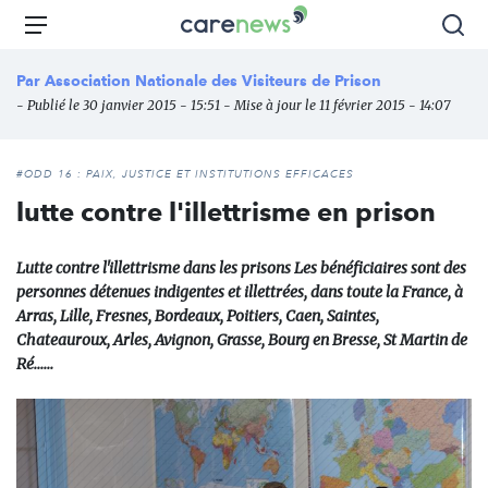
Aller
Carenews,
Menu
Rec
au
Le
contenu
média
Par
Association Nationale des Visiteurs de Prison
principal
des
- Publié le 30 janvier 2015 - 15:51 - Mise à jour le 11 février 2015 - 14:07
acteurs
de
l'engagement
#ODD 16 : PAIX, JUSTICE ET INSTITUTIONS EFFICACES
lutte contre l'illettrisme en prison
Lutte contre l'illettrisme dans les prisons Les bénéficiaires sont des
personnes détenues indigentes et illettrées, dans toute la France, à
Arras, Lille, Fresnes, Bordeaux, Poitiers, Caen, Saintes,
Chateauroux, Arles, Avignon, Grasse, Bourg en Bresse, St Martin de
Ré......