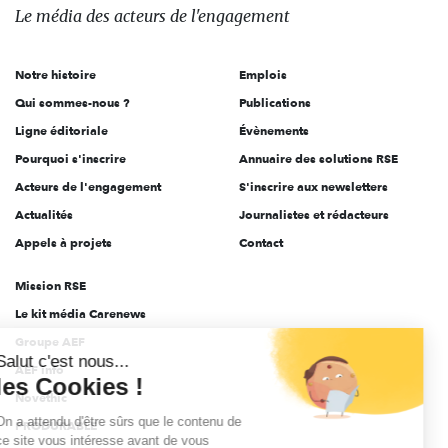
des
Le média
des acteurs
de l'engagement
acteurs
de
Notre histoire
Emplois
l'engagement
Qui sommes-nous ?
Publications
Ligne éditoriale
Évènements
Pourquoi s'inscrire
Annuaire des solutions RSE
Acteurs de l'engagement
S'inscrire aux newsletters
Actualités
Journalistes et rédacteurs
Appels à projets
Contact
Mission RSE
Le kit média Carenews
Groupe AEF
Salut c'est nous...
AEF info
les Cookies !
Novethic
On a attendu d'être sûrs que le contenu de
PRODURABLE
ce site vous intéresse avant de vous