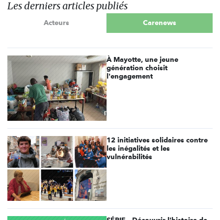
Les derniers articles publiés
Acteurs
Carenews
À Mayotte, une jeune
génération choisit
l'engagement
12 initiatives solidaires contre
les inégalités et les
vulnérabilités