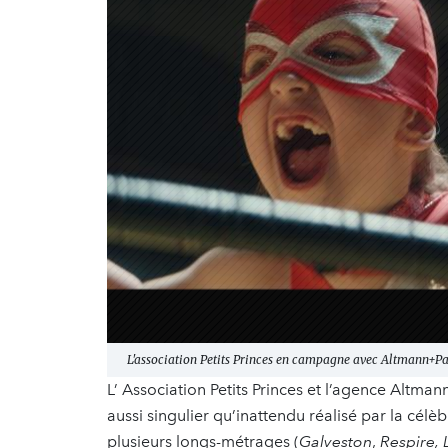
L'association Petits Princes en campagne avec Altmann+P
L’ Association Petits Princes et l’agence Altman
aussi singulier qu’inattendu réalisé par la célèb
plusieurs longs-métrages (
Galveston
,
Respire,