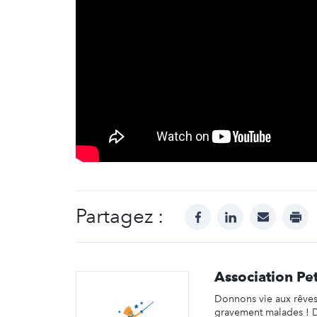
Partagez :
facebook
linkedin
mail
prin
Association Pet
Donnons vie aux rêves
gravement malades ! 