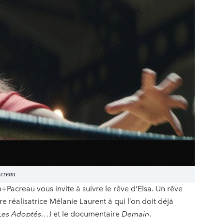
acreau
n+Pacreau vous invite à suivre le rêve d’Elsa. Un rêve
re réalisatrice Mélanie Laurent à qui l’on doit déjà
 Les Adoptés…)
et le documentaire
Demain
.