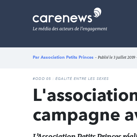
Aller
au
Carenews,
contenu
Le
principal
média
des
acteurs
de
l'engagement
Par
Association Petits Princes
- Publié le 3 juillet 2019
#ODD 05 : ÉGALITÉ ENTRE LES SEXES
L'association
campagne a