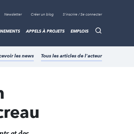
Newsletter
Créer un blog
S'inscrire / Se connecter
ÈNEMENTS
APPELS À PROJETS
EMPLOIS
Recherche
cevoir les news
Tous les articles de l'acteur
n
creau