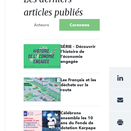
articles publiés
Acteurs
Carenews
SÉRIE - Découvrir
l'histoire de
l'économie
engagée
Les Français et les
déchets sur la
route
Célébrons
ensemble les 10
ans du Fonds de
dotation Kerpape