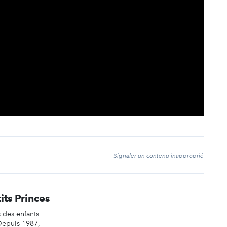
t
Signaler un contenu inapproprié
its Princes
 des enfants
Depuis 1987,