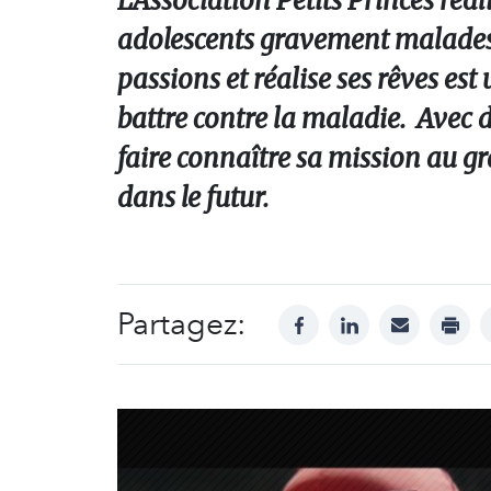
L’Association Petits Princes réal
adolescents gravement malades a
passions et réalise ses rêves es
battre contre la maladie. Avec d
faire connaître sa mission au gr
dans le futur.
Partagez:
facebook
linkedin
mail
print