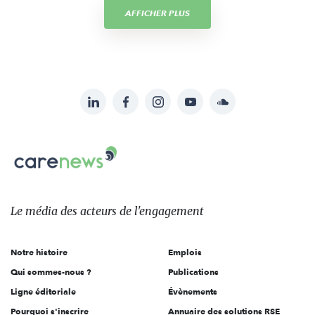
AFFICHER PLUS
LinkedIn
Facebook
Instagram
YouTube
Soundcloud
Suivez-
nous
Carenews,
sur:
Le
média
des
Le média
des acteurs
de l'engagement
acteurs
de
Notre histoire
Emplois
l'engagement
Qui sommes-nous ?
Publications
Ligne éditoriale
Évènements
Pourquoi s'inscrire
Annuaire des solutions RSE