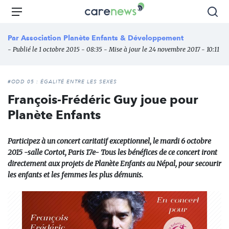
Aller
Carenews,
Menu
Rec
au
Le
contenu
média
Par
Association Planète Enfants & Développement
principal
des
- Publié le 1 octobre 2015 - 08:35 - Mise à jour le 24 novembre 2017 - 10:11
acteurs
de
l'engagement
#ODD 05 : ÉGALITÉ ENTRE LES SEXES
François-Frédéric Guy joue pour
Planète Enfants
Participez à un concert caritatif exceptionnel, le mardi 6 octobre
2015 -salle Cortot, Paris 17e- Tous les bénéfices de ce concert iront
directement aux projets de Planète Enfants au Népal, pour secourir
les enfants et les femmes les plus démunis.