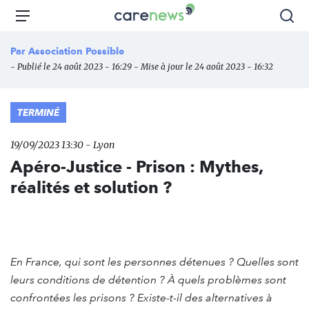
Aller
Carenews,
Menu
Rec
au
Le
contenu
média
Par
Association Possible
principal
des
- Publié le 24 août 2023 - 16:29 - Mise à jour le 24 août 2023 - 16:32
acteurs
de
l'engagement
TERMINÉ
19/09/2023 13:30 - Lyon
Apéro-Justice - Prison : Mythes,
réalités et solution ?
En France, qui sont les personnes détenues ? Quelles sont
leurs conditions de détention ? À quels problèmes sont
confrontées les prisons ? Existe-t-il des alternatives à