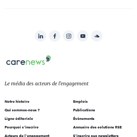
LinkedIn
Facebook
Instagram
YouTube
Soundcloud
Suivez-
nous
Carenews,
sur:
Le
média
des
Le média
des acteurs
de l'engagement
acteurs
de
Notre histoire
Emplois
l'engagement
Qui sommes-nous ?
Publications
Ligne éditoriale
Évènements
Pourquoi s'inscrire
Annuaire des solutions RSE
Acteurs de l'engagement
S'inscrire aux newsletters