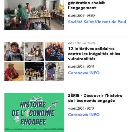
génération choisit
l'engagement
6 août 2026 - 08:00
Société Saint Vincent de Paul
#ASSOCIATIONS
12 initiatives solidaires
contre les inégalités et les
vulnérabilités
6 août 2026 - 07:45
Carenews INFO
SÉRIE - Découvrir l'histoire
de l'économie engagée
4 août 2026 - 07:45
Carenews INFO