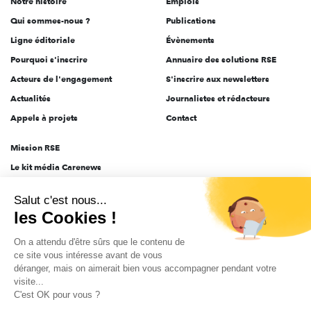
Notre histoire
Emplois
l'engagement
Qui sommes-nous ?
Publications
Ligne éditoriale
Évènements
Pourquoi s'inscrire
Annuaire des solutions RSE
Acteurs de l'engagement
S'inscrire aux newsletters
Actualités
Journalistes et rédacteurs
Appels à projets
Contact
Mission RSE
Le kit média Carenews
Groupe AEF
Salut c'est nous...
AEF info
les Cookies !
Novethic
On a attendu d'être sûrs que le contenu de
PRODURABLE
ce site vous intéresse avant de vous
Inclusiv Day
déranger, mais on aimerait bien vous accompagner pendant votre
visite...
C'est OK pour vous ?