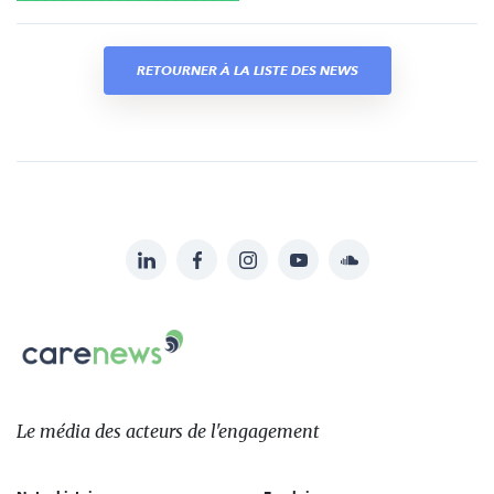
RETOURNER À LA LISTE DES NEWS
LinkedIn
Facebook
Instagram
YouTube
Soundcloud
Suivez-
nous
Carenews,
sur:
Le
média
des
Le média
des acteurs
de l'engagement
acteurs
de