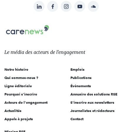
LinkedIn
Facebook
Instagram
YouTube
Soundcloud
Suivez-
nous
Carenews,
sur:
Le
média
des
Le média
des acteurs
de l'engagement
acteurs
de
Notre histoire
Emplois
l'engagement
Qui sommes-nous ?
Publications
Ligne éditoriale
Évènements
Pourquoi s'inscrire
Annuaire des solutions RSE
Acteurs de l'engagement
S'inscrire aux newsletters
Actualités
Journalistes et rédacteurs
Appels à projets
Contact
Mission RSE