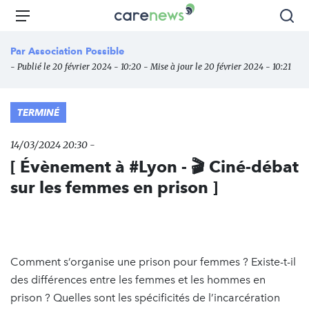
Aller
Carenews,
Menu
Rec
au
Le
contenu
média
Par
Association Possible
principal
des
- Publié le 20 février 2024 - 10:20 - Mise à jour le 20 février 2024 - 10:21
acteurs
de
l'engagement
TERMINÉ
14/03/2024 20:30 -
[ Évènement à #Lyon - 🎬 Ciné-débat
sur les femmes en prison ]
Comment s’organise une prison pour femmes ? Existe-t-il
des différences entre les femmes et les hommes en
prison ? Quelles sont les spécificités de l’incarcération