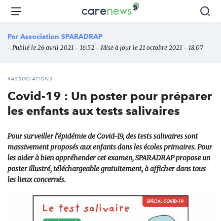
Aller
Carenews,
Menu
Rec
au
Le
contenu
média
Par
Association SPARADRAP
principal
des
- Publié le 26 avril 2021 - 16:52 - Mise à jour le 21 octobre 2021 - 18:07
acteurs
de
l'engagement
#ASSOCIATIONS
Covid-19 : Un poster pour préparer
les enfants aux tests salivaires
Pour surveiller l’épidémie de Covid-19, des tests salivaires sont
massivement proposés aux enfants dans les écoles primaires. Pour
les aider à bien appréhender cet examen, SPARADRAP propose un
poster illustré, téléchargeable gratuitement, à afficher dans tous
les lieux concernés.