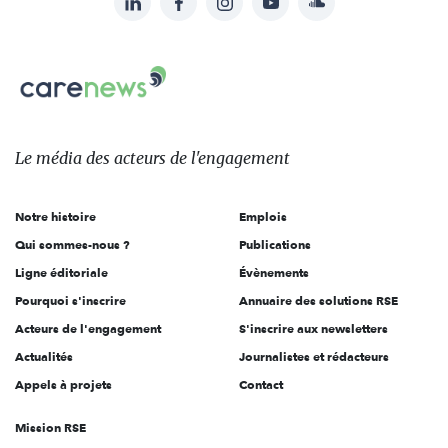
Suivez-
nous
Carenews,
sur:
Le
média
des
Le média
des acteurs
de l'engagement
acteurs
de
Notre histoire
Emplois
l'engagement
Qui sommes-nous ?
Publications
Ligne éditoriale
Évènements
Pourquoi s'inscrire
Annuaire des solutions RSE
Acteurs de l'engagement
S'inscrire aux newsletters
Actualités
Journalistes et rédacteurs
Appels à projets
Contact
Mission RSE