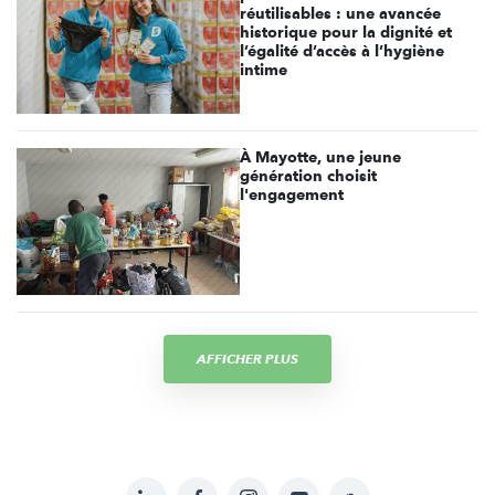
réutilisables : une avancée
historique pour la dignité et
l’égalité d’accès à l’hygiène
intime
À Mayotte, une jeune
génération choisit
l'engagement
AFFICHER PLUS
LinkedIn
Facebook
Instagram
YouTube
Soundcloud