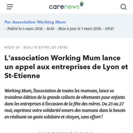
Aller
Carenews,
Menu
Rec
au
Le
contenu
média
Par
Association Working Mum
principal
des
- Publié le 4 mars 2016 - 14:45 - Mise à jour le 7 mars 2016 - 09:47
acteurs
de
l'engagement
#ODD 05 : ÉGALITÉ ENTRE LES SEXES
L'association Working Mum lance
un appel aux entreprises de Lyon et
St-Etienne
Working Mum, l'association de toutes les mamans, lance sa
troisième édition de la grande collecte de vêtements pour enfants
dans les entreprises à l'occasion de la fête des mères. Du 23 au 27
mai, exprimez votre solidarité envers des mamans dans le besoin
en réalisant un geste solidaire et citoyen, sans effort !