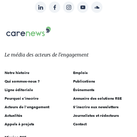
LinkedIn
Facebook
Instagram
YouTube
Soundcloud
Suivez-
nous
Carenews,
sur:
Le
média
des
Le média
des acteurs
de l'engagement
acteurs
de
Notre histoire
Emplois
l'engagement
Qui sommes-nous ?
Publications
Ligne éditoriale
Évènements
Pourquoi s'inscrire
Annuaire des solutions RSE
Acteurs de l'engagement
S'inscrire aux newsletters
Actualités
Journalistes et rédacteurs
Appels à projets
Contact