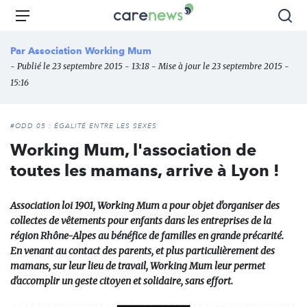
Aller
Carenews,
Menu
Rec
au
Le
contenu
média
Par
Association Working Mum
principal
des
- Publié le 23 septembre 2015 - 13:18 - Mise à jour le 23 septembre 2015 -
acteurs
15:16
de
l'engagement
#ODD 05 : ÉGALITÉ ENTRE LES SEXES
Working Mum, l'association de
toutes les mamans, arrive à Lyon !
Association loi 1901, Working Mum a pour objet d'organiser des
collectes de vêtements pour enfants dans les entreprises de la
région Rhône-Alpes au bénéfice de familles en grande précarité.
En venant au contact des parents, et plus particulièrement des
mamans, sur leur lieu de travail, Working Mum leur permet
d'accomplir un geste citoyen et solidaire, sans effort.