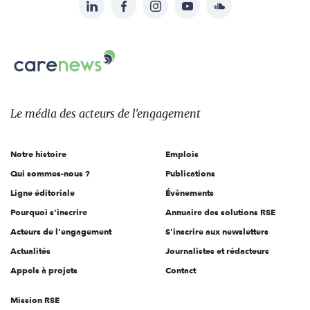
LinkedIn
Facebook
Instagram
YouTube
Soundcloud
Suivez-
nous
Carenews,
sur:
Le
média
des
Le média
des acteurs
de l'engagement
acteurs
de
Notre histoire
Emplois
l'engagement
Qui sommes-nous ?
Publications
Ligne éditoriale
Évènements
Pourquoi s'inscrire
Annuaire des solutions RSE
Acteurs de l'engagement
S'inscrire aux newsletters
Actualités
Journalistes et rédacteurs
Appels à projets
Contact
Mission RSE