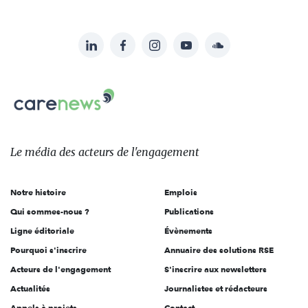
LinkedIn
Facebook
Instagram
YouTube
Soundcloud
Suivez-
nous
Carenews,
sur:
Le
média
des
Le média
des acteurs
de l'engagement
acteurs
de
Notre histoire
Emplois
l'engagement
Qui sommes-nous ?
Publications
Ligne éditoriale
Évènements
Pourquoi s'inscrire
Annuaire des solutions RSE
Acteurs de l'engagement
S'inscrire aux newsletters
Actualités
Journalistes et rédacteurs
Appels à projets
Contact