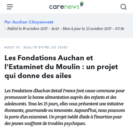
Aller
Carenews,
Menu
Rec
au
Le
contenu
média
Par
Auchan Citoyenneté
principal
des
- Publié le 19 octobre 2017 - 14:43 - Mise à jour le 23 octobre 2017 - 07:36
acteurs
de
l'engagement
#ODD 05 : ÉGALITÉ ENTRE LES SEXES
Les Fondations Auchan et
l'Estaminet du Moulin : un projet
qui donne des ailes
Les Fondations d'Auchan Retail France font cause commune pour
promouvoir la bonne alimentation auprès des enfants et des
adolescents. Tous les 15 jours, elles vous présentent une initiative
étonnante, gourmande ou innovante. Aujourd'hui, nous poussons
la porte d'un estaminet. Un projet inédit d'aide à l'insertion pour
des jeunes souffrant de troubles psychiques.