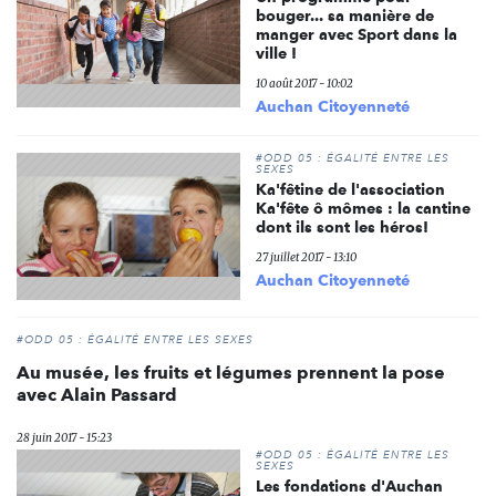
bouger... sa manière de
manger avec Sport dans la
ville !
10 août 2017 - 10:02
Auchan Citoyenneté
#ODD 05 : ÉGALITÉ ENTRE LES
SEXES
Ka'fêtine de l'association
Ka'fête ô mômes : la cantine
dont ils sont les héros!
27 juillet 2017 - 13:10
Auchan Citoyenneté
#ODD 05 : ÉGALITÉ ENTRE LES SEXES
Au musée, les fruits et légumes prennent la pose
avec Alain Passard
28 juin 2017 - 15:23
#ODD 05 : ÉGALITÉ ENTRE LES
SEXES
Les fondations d'Auchan