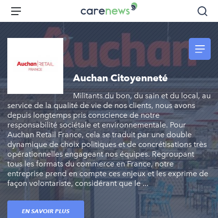
Aller
Carenews,
Menu
Rec
au
Le
contenu
média
principal
des
acteurs
de
Auchan Citoyenneté
l'engagement
Militants du bon, du sain et du local, au
service de la qualité de vie de nos clients, nous avons
depuis longtemps pris conscience de notre
responsabilité sociétale et environnementale. Pour
Auchan Retail France, cela se traduit par une double
dynamique de choix politiques et de concrétisations très
opérationnelles engageant nos équipes. Regroupant
tous les formats du commerce en France, notre
entreprise prend en compte ces enjeux et les exprime de
façon volontariste, considérant que le ...
EN SAVOIR PLUS