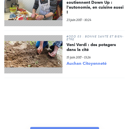
soutiennent Down Up :
l'autonomie, en cuisine aussi
!
23 juin 2017 - 10:24
#ODD 03 : BONNE SANTÉ ET BIEN-
ÊTRE
Veni Verdi : des potagers
dans la cité
15 juin 2017 - 13:26
Auchan Citoyenneté