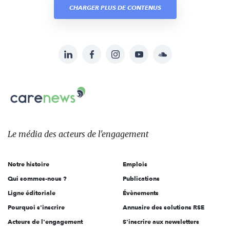
CHARGER PLUS DE CONTENUS
LinkedIn
Facebook
Instagram
YouTube
Soundcloud
Suivez-
nous
Carenews,
sur:
Le
média
des
Le média
des acteurs
de l'engagement
acteurs
de
Notre histoire
Emplois
l'engagement
Qui sommes-nous ?
Publications
Ligne éditoriale
Évènements
Pourquoi s'inscrire
Annuaire des solutions RSE
Acteurs de l'engagement
S'inscrire aux newsletters