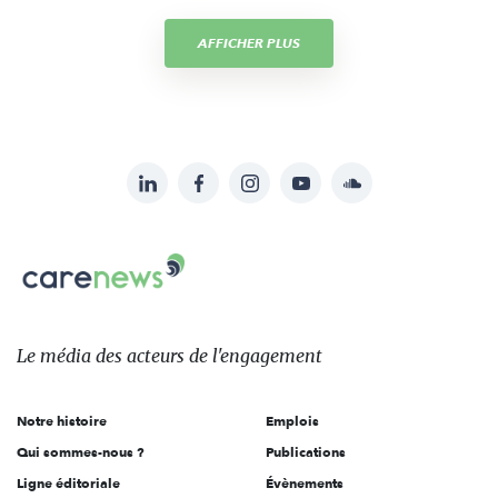
AFFICHER PLUS
LinkedIn
Facebook
Instagram
YouTube
Soundcloud
Suivez-
nous
Carenews,
sur:
Le
média
des
Le média
des acteurs
de l'engagement
acteurs
de
Notre histoire
Emplois
l'engagement
Qui sommes-nous ?
Publications
Ligne éditoriale
Évènements