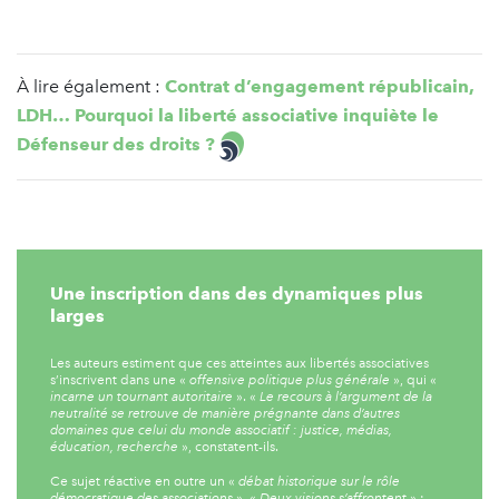
À lire également :
Contrat d’engagement républicain,
LDH… Pourquoi la liberté associative inquiète le
Défenseur des droits ?
Une inscription dans des dynamiques plus
larges
Les auteurs estiment que ces atteintes aux libertés associatives
s’inscrivent dans une «
offensive politique plus générale
», qui «
incarne un tournant autoritaire
». «
Le recours à l’argument de la
neutralité se retrouve de manière prégnante dans d’autres
domaines que celui du monde associatif : justice, médias,
éducation, recherche
», constatent-ils.
Ce sujet réactive en outre un «
débat historique sur le rôle
démocratique des associations
». «
Deux visions s’affrontent
» :