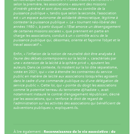
selon la première, les associations «
assurent des missions
d'intérêt général et sont donc soumises au contrôle de la
puissance publique
», tandis que selon la seconde, l’association
est «
un espace autonome de solidarité démocratique, légitime à
contester la puissance publique ». Le « tournant néo-libéral des
années 1980
», à partir duquel «
l’État amorce un désengagement
de certaines missions sociales »
, que prennent en partie en
charge les associations, conduit à un
« contrôle accru de la
puissance publique qui, désormais, oriente et façonne l’objet et le
travail associatif
».
Enfin, «
l’inflation de la notion de neutralité doit être analysée à
l’aune des débats contemporains sur la laïcité »,
caractérisés par
une
« extension de la laïcité à la sphère privé
», ajoutent les
auteurs. Dans ce contexte, ils insistent sur la loi dite séparatisme,
votée en 2021, qui «
vise à étendre les contraintes du service
public en matière de laïcité aux associations lorsqu’elles agissent
dans le cadre d’une commande publique ou d’une délégation de
service public
». Cette loi, qui «
pointe du doigt les associations
comme le potentiel terreau du terrorisme djihadiste
», avait
notamment instauré le contrat d’engagement républicain, décrié
par les associations, qui «
renforce le droit de regard de
l'administration sur les activités des associations qui bénéficient de
subventions publiques »
, expliquent-ils.
Reconnaissance de la vie associative : de
À lire également :