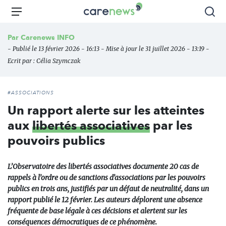
Aller
Carenews,
Menu
Rec
au
Le
contenu
média
Par
Carenews INFO
principal
des
- Publié le 13 février 2026 - 16:13 - Mise à jour le 31 juillet 2026 - 13:19 -
acteurs
Ecrit par :
Célia Szymczak
de
l'engagement
#ASSOCIATIONS
Un rapport alerte sur les atteintes
aux
libertés associatives
par les
pouvoirs publics
L’Observatoire des libertés associatives documente 20 cas de
rappels à l’ordre ou de sanctions d’associations par les pouvoirs
publics en trois ans, justifiés par un défaut de neutralité, dans un
rapport publié le 12 février. Les auteurs déplorent une absence
fréquente de base légale à ces décisions et alertent sur les
conséquences démocratiques de ce phénomène.