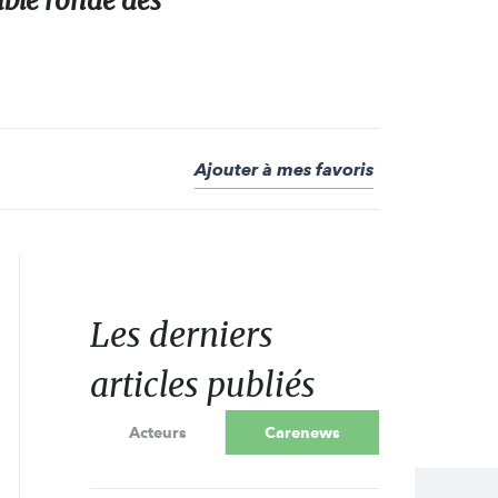
able ronde des
Ajouter à mes favoris
Les derniers
articles publiés
Acteurs
Carenews