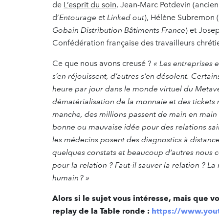
de
L’esprit du soin
, Jean-Marc Potdevin (ancien
d’
Entourage
et
Linked out
), Hélène Subremon (
Gobain Distribution Bâtiments France
) et Jose
Confédération française des travailleurs chrétie
Ce que nous avons creusé ?
« Les entreprises e
s’en réjouissent, d’autres s’en désolent. Cert
heure par jour dans le monde virtuel du Metav
dématérialisation de la monnaie et des tickets 
manche, des millions passent de main en main vi
bonne ou mauvaise idée pour des relations sain
les médecins posent des diagnostics à distance 
quelques constats et beaucoup d’autres nous 
pour la relation ? Faut-il sauver la relation ? L
humain ? »
Alors si le sujet vous intéresse, mais que v
replay de la Table ronde :
https://www.yo