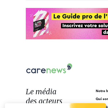
Carenews,
Le
média
des
acteurs
Le média
Notre h
de
des acteurs
Qui so
l'engagement
Ligne é