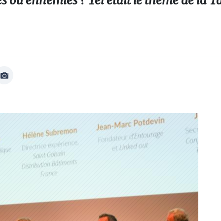
es ou ennemies ? Tel était le thème de la T
Afficher
Image