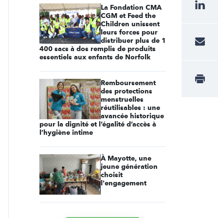
La Fondation CMA
CGM et Feed the
Children unissent
leurs forces pour
distribuer plus de 1
400 sacs à dos remplis de produits
essentiels aux enfants de Norfolk
Remboursement
des protections
menstruelles
réutilisables : une
avancée historique
pour la dignité et l’égalité d’accès à
l’hygiène intime
À Mayotte, une
jeune génération
choisit
l'engagement