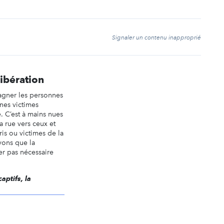
t
Signaler un contenu inapproprié
libération
agner les personnes
nnes victimes
. C’est à mains nues
a rue vers ceux et
ris ou victimes de la
yons que la
er pas nécessaire
aptifs, la