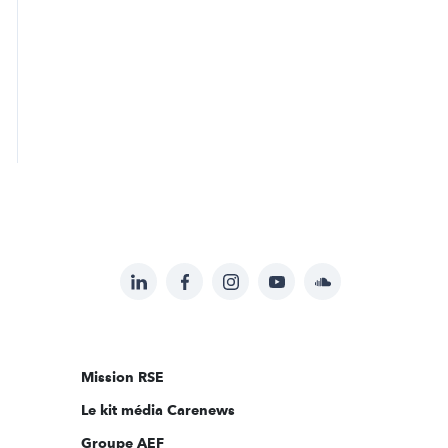
LinkedIn
Facebook
Instagram
YouTube
Soundcloud
Suivez-
nous
sur:
Mission RSE
Le kit média Carenews
Groupe AEF