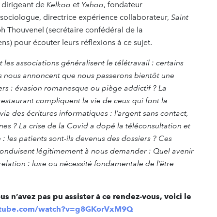
 dirigeant de
Kelkoo
et
Yahoo
, fondateur
sociologue, directrice expérience collaborateur,
Saint
ph Thouvenel (secrétaire confédéral de la
ns) pour écouter leurs réflexions à ce sujet.
t les associations généralisent le télétravail : certains
ains nous annoncent que nous passerons bientôt une
ers : évasion romanesque ou piège addictif ? La
restaurant compliquent la vie de ceux qui font la
a des écritures informatiques : l’argent sans contact,
es ? La crise de la Covid a dopé la téléconsultation et
: les patients sont-ils devenus des dossiers ? Ces
conduisent légitimement à nous demander : Quel avenir
a relation : luxe ou nécessité fondamentale de l’être
ous n’avez pas pu assister à ce rendez-vous, voici le
utube.com/watch?v=g8GKorVxM9Q