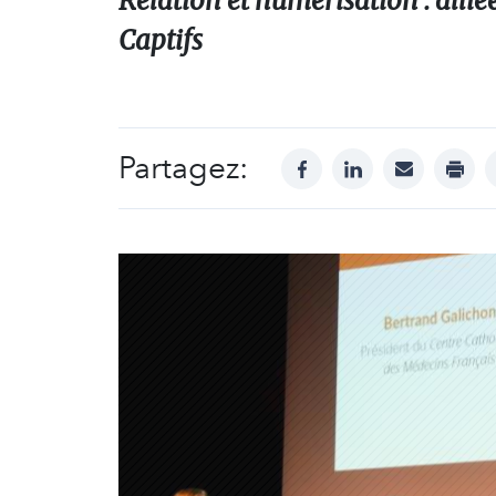
Relation et numérisation : allié
Captifs
Partagez:
facebook
linkedin
mail
print