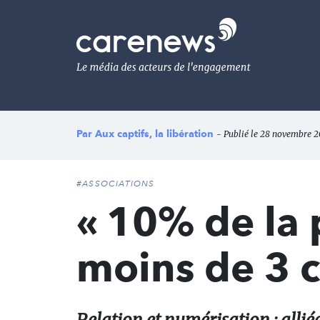
Aller
au
Carenews,
contenu
Le
principal
média
des
acteurs
de
l'engagement
Par
Aux captifs, la libération
- Publié le 28 novembre 2
#ASSOCIATIONS
« 10% de la 
moins de 3 c