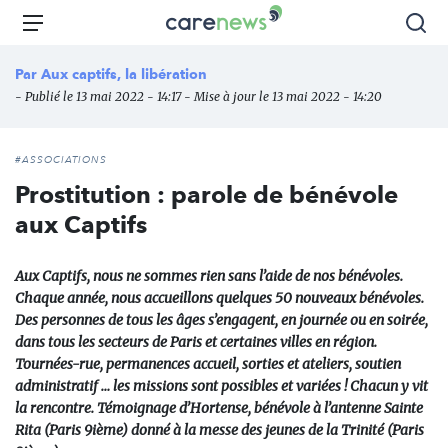
Aller
Carenews,
Menu
Rec
au
Le
contenu
média
Par
Aux captifs, la libération
principal
des
- Publié le 13 mai 2022 - 14:17 - Mise à jour le 13 mai 2022 - 14:20
acteurs
de
l'engagement
#ASSOCIATIONS
Prostitution : parole de bénévole
aux Captifs
Aux Captifs, nous ne sommes rien sans l’aide de nos bénévoles.
Chaque année, nous accueillons quelques 50 nouveaux bénévoles.
Des personnes de tous les âges s’engagent, en journée ou en soirée,
dans tous les secteurs de Paris et certaines villes en région.
Tournées-rue, permanences accueil, sorties et ateliers, soutien
administratif … les missions sont possibles et variées ! Chacun y vit
la rencontre. Témoignage d’Hortense, bénévole à l’antenne Sainte
Rita (Paris 9ième) donné à la messe des jeunes de la Trinité (Paris