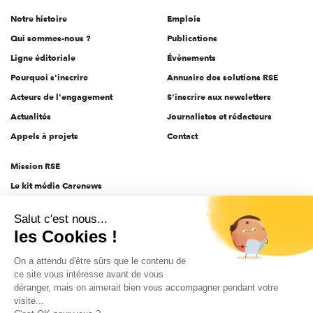
de
Notre histoire
Emplois
l'engagement
Qui sommes-nous ?
Publications
Ligne éditoriale
Évènements
Pourquoi s'inscrire
Annuaire des solutions RSE
Acteurs de l'engagement
S'inscrire aux newsletters
Actualités
Journalistes et rédacteurs
Appels à projets
Contact
Mission RSE
Le kit média Carenews
Groupe AEF
Salut c'est nous...
AEF info
les Cookies !
Novethic
On a attendu d'être sûrs que le contenu de
PRODURABLE
ce site vous intéresse avant de vous
Inclusiv Day
déranger, mais on aimerait bien vous accompagner pendant votre
visite...