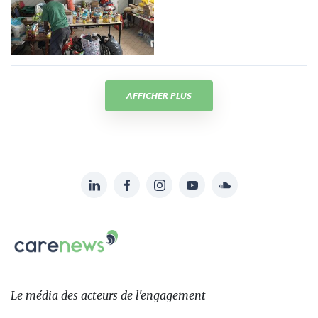
AFFICHER PLUS
LinkedIn
Facebook
Instagram
YouTube
Soundcloud
Suivez-
nous
Carenews,
sur:
Le
média
des
Le média
des acteurs
de l'engagement
acteurs