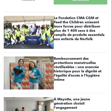
La Fondation CMA CGM et
Feed the Children unissent
leurs forces pour distribuer
plus de 1 400 sacs à dos
remplis de produits essentiels
aux enfants de Norfolk
Remboursement des
protections menstruelles
réutilisables : une avancée
historique pour la dignité et
l’égalité d’accès à l’hygiène
intime
À Mayotte, une jeune
génération choisit
l'engagement