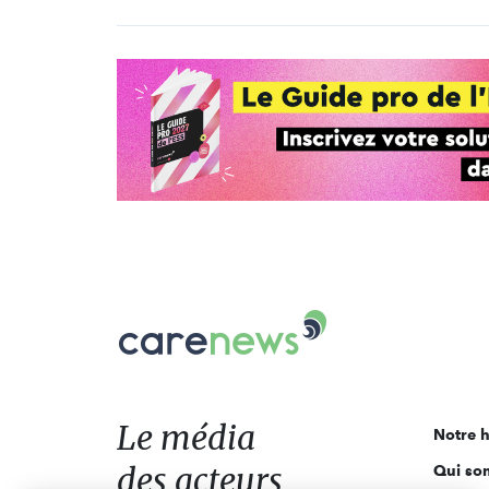
Carenews,
Le
média
des
acteurs
Le média
Notre h
de
des acteurs
Qui so
l'engagement