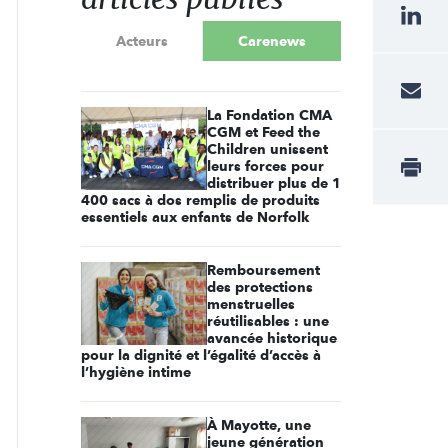
Acteurs
Carenews
La Fondation CMA
CGM et Feed the
Children unissent
leurs forces pour
distribuer plus de 1
400 sacs à dos remplis de produits
essentiels aux enfants de Norfolk
Remboursement
des protections
menstruelles
réutilisables : une
avancée historique
pour la dignité et l’égalité d’accès à
l’hygiène intime
À Mayotte, une
jeune génération