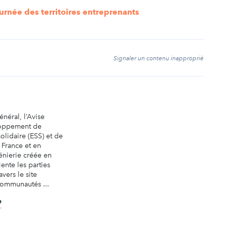
urnée des territoires entreprenants
t
Signaler un contenu inapproprié
énéral, l’Avise
oppement de
olidaire (ESS) et de
 France et en
nierie créée en
iente les parties
avers le site
communautés ...
e