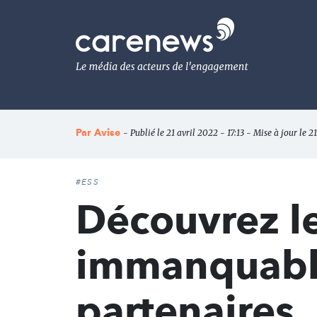
Aller
au
Carenews,
contenu
Le
principal
média
des
acteurs
de
l'engagement
Par
Avise
- Publié le 21 avril 2022 - 17:13 - Mise à jour le 21
#ESS
Découvrez l
immanquables
partenaires