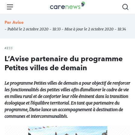
Aller
Carenews,
Menu
Rec
au
Le
contenu
média
Par
Avise
principal
des
- Publié le 2 octobre 2020 - 18:33 - Mise à jour le 2 octobre 2020 - 18:34
acteurs
de
l'engagement
#ESS
L’Avise partenaire du programme
Petites villes de demain
Le programme Petites villes de demain a pour objectif de renforcer
les fonctionnalités des petites villes afin d'améliorer le cadre de vie
en milieu rural et de conforter leur rôle éminent dans la transition
écologique et l’équilibre territorial. En tant que partenaire du
programme, l'Avise lance un accompagnement à destination de
communes et intercommunalités.