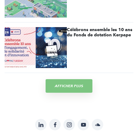
Célébrons ensemble les 10 ans
du Fonds de dotation Kerpape
AFFICHER PLUS
LinkedIn
Facebook
Instagram
YouTube
Soundcloud
Suivez-