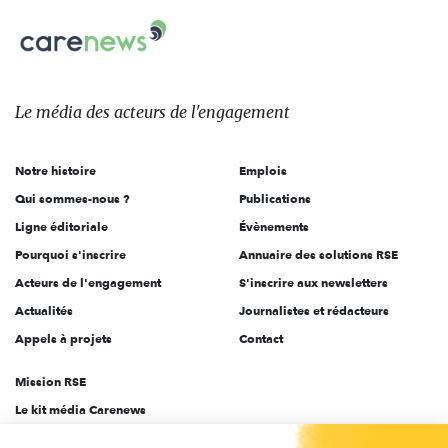
nous
Carenews,
sur:
Le
média
des
Le média
des acteurs
de l'engagement
acteurs
de
Notre histoire
Emplois
l'engagement
Qui sommes-nous ?
Publications
Ligne éditoriale
Évènements
Pourquoi s'inscrire
Annuaire des solutions RSE
Acteurs de l'engagement
S'inscrire aux newsletters
Actualités
Journalistes et rédacteurs
Appels à projets
Contact
Mission RSE
Le kit média Carenews
Groupe AEF