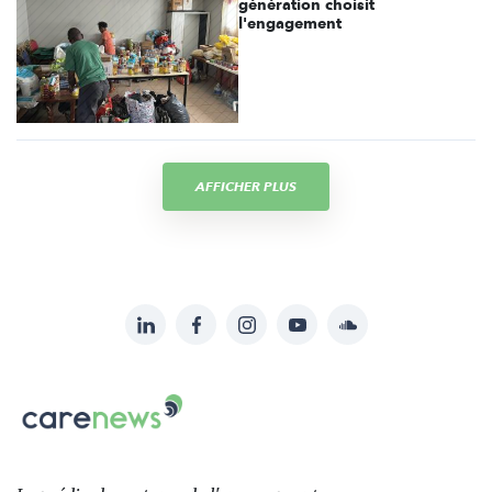
génération choisit
l'engagement
AFFICHER PLUS
LinkedIn
Facebook
Instagram
YouTube
Soundcloud
Suivez-
nous
Carenews,
sur:
Le
média
des