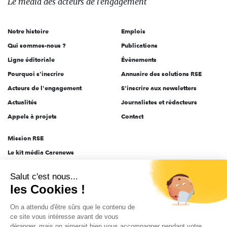
Le média
des acteurs
de l'engagement
acteurs
de
Notre histoire
Emplois
l'engagement
Qui sommes-nous ?
Publications
Ligne éditoriale
Évènements
Pourquoi s'inscrire
Annuaire des solutions RSE
Acteurs de l'engagement
S'inscrire aux newsletters
Actualités
Journalistes et rédacteurs
Appels à projets
Contact
Mission RSE
Le kit média Carenews
Groupe AEF
Salut c'est nous...
AEF info
les Cookies !
Novethic
On a attendu d'être sûrs que le contenu de
PRODURABLE
ce site vous intéresse avant de vous
Inclusiv Day
déranger, mais on aimerait bien vous accompagner pendant votre