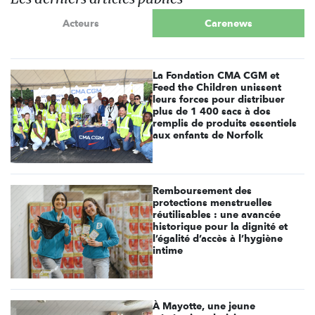
Acteurs
Carenews
La Fondation CMA CGM et
Feed the Children unissent
leurs forces pour distribuer
plus de 1 400 sacs à dos
remplis de produits essentiels
aux enfants de Norfolk
Remboursement des
protections menstruelles
réutilisables : une avancée
historique pour la dignité et
l’égalité d’accès à l’hygiène
intime
À Mayotte, une jeune