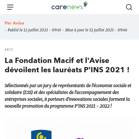
Aller
Carenews,
Menu
Rec
au
Le
contenu
média
Par
Avise
principal
des
- Publié le 12 juillet 2021 - 09:45 - Mise à jour le 12 juillet 2021 - 09:46
acteurs
de
l'engagement
#ESS
La Fondation Macif et l'Avise
dévoilent les lauréats P'INS 2021 !
Sélectionnés par un jury de représentants de l’économie sociale et
solidaire (ESS) et des spécialistes de l’accompagnement des
entreprises sociales, 8 porteurs d’innovations sociales forment la
nouvelle promotion du programme P’INS 2021 - 2022 !