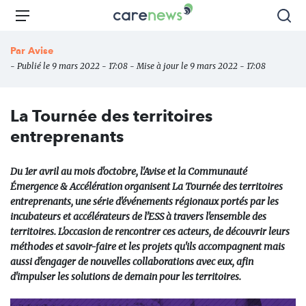
Aller
Carenews,
Menu
Rec
au
Le
contenu
média
Par
Avise
principal
des
- Publié le 9 mars 2022 - 17:08 - Mise à jour le 9 mars 2022 - 17:08
acteurs
de
l'engagement
La Tournée des territoires
entreprenants
Du 1er avril au mois d'octobre, l'Avise et la Communauté
Émergence & Accélération organisent La Tournée des territoires
entreprenants, une série d'événements régionaux portés par les
incubateurs et accélérateurs de l'ESS à travers l'ensemble des
territoires. L'occasion de rencontrer ces acteurs, de découvrir leurs
méthodes et savoir-faire et les projets qu'ils accompagnent mais
aussi d'engager de nouvelles collaborations avec eux, afin
d'impulser les solutions de demain pour les territoires.