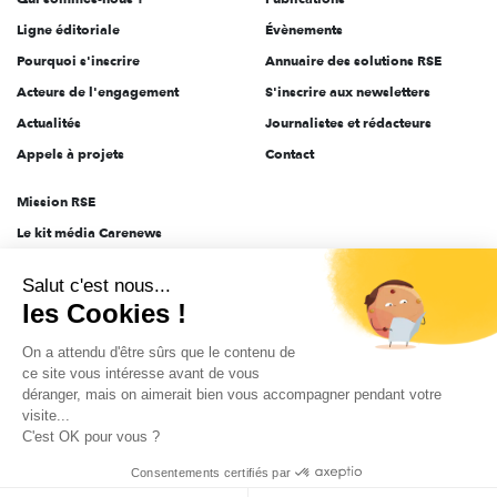
Ligne éditoriale
Évènements
Pourquoi s'inscrire
Annuaire des solutions RSE
Acteurs de l'engagement
S'inscrire aux newsletters
Actualités
Journalistes et rédacteurs
Appels à projets
Contact
Mission RSE
Le kit média Carenews
Groupe AEF
Salut c'est nous...
AEF info
les Cookies !
Novethic
On a attendu d'être sûrs que le contenu de
PRODURABLE
ce site vous intéresse avant de vous
Inclusiv Day
déranger, mais on aimerait bien vous accompagner pendant votre
visite...
C'est OK pour vous ?
CGV
Données personnelles
Mentions légales
2025-2026 Tout droits réservés
Consentements certifiés par