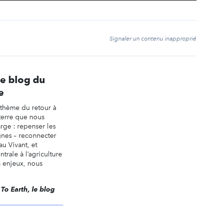
t
Signaler un contenu inapproprié
le blog du
e
 thème du retour à
a terre que nous
rge : repenser les
gnes – reconnecter
au Vivant, et
trale à l’agriculture
s enjeux, nous
 To Earth, le blog