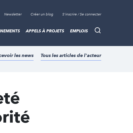
Newsletter
Créer un blog
S'inscrire / Se connecter
ÈNEMENTS
APPELS À PROJETS
EMPLOIS
Recherche
cevoir les news
Tous les articles de l'acteur
eté
rité