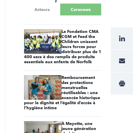
Acteurs
Carenews
La Fondation CMA
CGM et Feed the
Children unissent
leurs forces pour
distribuer plus de 1
400 sacs à dos remplis de produits
essentiels aux enfants de Norfolk
Remboursement
des protections
menstruelles
réutilisables : une
avancée historique
pour la dignité et l’égalité d’accès à
l’hygiène intime
À Mayotte, une
jeune génération