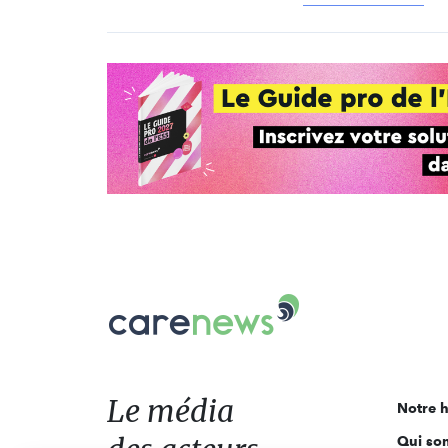
Carenews,
Le
média
des
acteurs
Le média
Notre h
de
Qui so