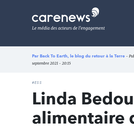
Aller
au
Carenews,
contenu
Le
principal
média
des
acteurs
de
l'engagement
Par
Back To Earth, le blog du retour à la Terre
- Pu
septembre 2021 - 20:15
#ESS
Linda Bedoue
alimentaire d