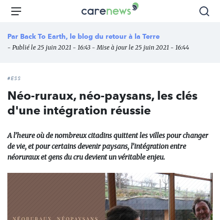
Aller
Carenews,
Menu
Rec
au
Le
contenu
média
Par
Back To Earth, le blog du retour à la Terre
principal
des
- Publié le 25 juin 2021 - 16:43 - Mise à jour le 25 juin 2021 - 16:44
acteurs
de
l'engagement
#ESS
Néo-ruraux, néo-paysans, les clés
d'une intégration réussie
A l’heure où de nombreux citadins quittent les villes pour changer
de vie, et pour certains devenir paysans, l’intégration entre
néoruraux et gens du cru devient un véritable enjeu.