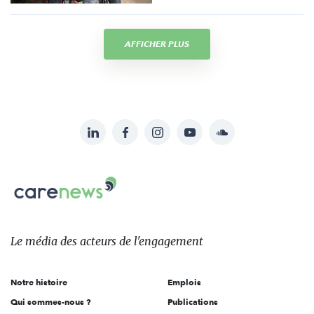
AFFICHER PLUS
LinkedIn
Facebook
Instagram
YouTube
Soundcloud
Suivez-
nous
Carenews,
sur:
Le
média
des
Le média
des acteurs
de l'engagement
acteurs
de
Notre histoire
Emplois
l'engagement
Qui sommes-nous ?
Publications