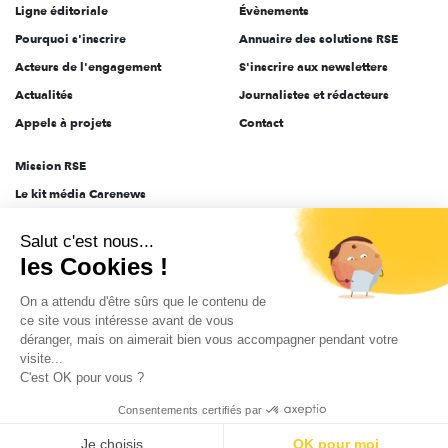
Ligne éditoriale
Évènements
Pourquoi s'inscrire
Annuaire des solutions RSE
Acteurs de l'engagement
S'inscrire aux newsletters
Actualités
Journalistes et rédacteurs
Appels à projets
Contact
Mission RSE
Le kit média Carenews
Groupe AEF
Salut c'est nous...
AEF info
les Cookies !
Novethic
On a attendu d'être sûrs que le contenu de
PRODURABLE
ce site vous intéresse avant de vous
Inclusiv Day
déranger, mais on aimerait bien vous accompagner pendant votre
visite...
C'est OK pour vous ?
CGV
Données personnelles
Mentions légales
2025-2026 Tout droits réservés
Consentements certifiés par
Je choisis
OK pour moi