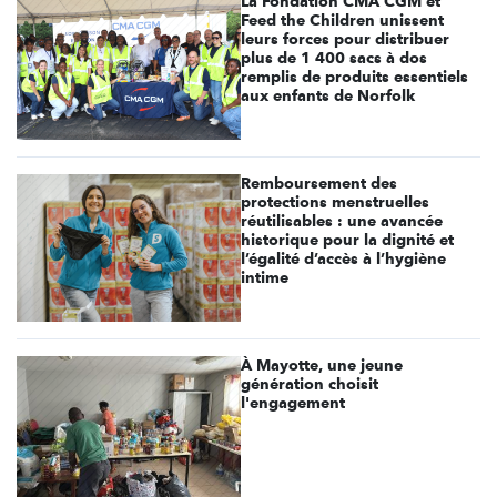
La Fondation CMA CGM et
Feed the Children unissent
leurs forces pour distribuer
plus de 1 400 sacs à dos
remplis de produits essentiels
aux enfants de Norfolk
Remboursement des
protections menstruelles
réutilisables : une avancée
historique pour la dignité et
l’égalité d’accès à l’hygiène
intime
À Mayotte, une jeune
génération choisit
l'engagement