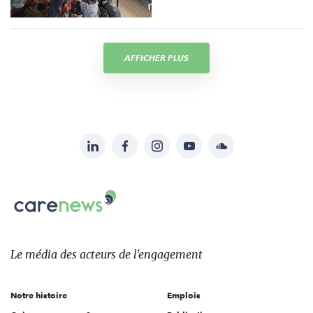
AFFICHER PLUS
LinkedIn
Facebook
Instagram
YouTube
Soundcloud
Suivez-
nous
Carenews,
sur:
Le
média
des
Le média
des acteurs
de l'engagement
acteurs
de
Notre histoire
Emplois
l'engagement