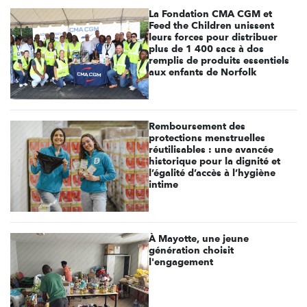
La Fondation CMA CGM et
Feed the Children unissent
leurs forces pour distribuer
plus de 1 400 sacs à dos
remplis de produits essentiels
aux enfants de Norfolk
Remboursement des
protections menstruelles
réutilisables : une avancée
historique pour la dignité et
l’égalité d’accès à l’hygiène
intime
À Mayotte, une jeune
génération choisit
l'engagement