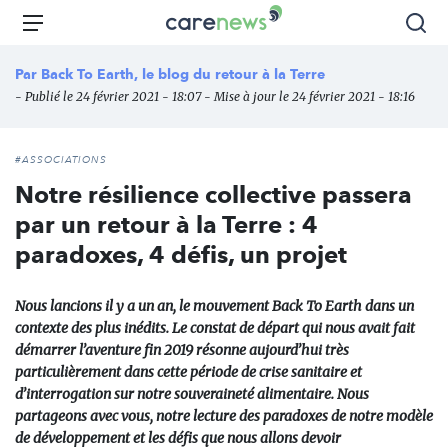
Aller
Carenews,
Menu
Rec
au
Le
contenu
média
Par
Back To Earth, le blog du retour à la Terre
principal
des
- Publié le 24 février 2021 - 18:07 - Mise à jour le 24 février 2021 - 18:16
acteurs
de
l'engagement
#ASSOCIATIONS
Notre résilience collective passera
par un retour à la Terre : 4
paradoxes, 4 défis, un projet
Nous lancions il y a un an, le mouvement Back To Earth dans un
contexte des plus inédits. Le constat de départ qui nous avait fait
démarrer l’aventure fin 2019 résonne aujourd’hui très
particulièrement dans cette période de crise sanitaire et
d’interrogation sur notre souveraineté alimentaire. Nous
partageons avec vous, notre lecture des paradoxes de notre modèle
de développement et les défis que nous allons devoir