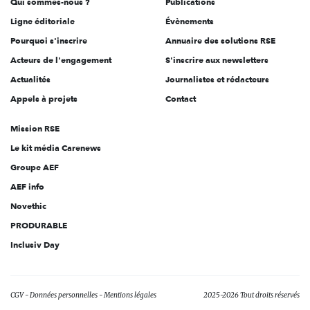
Qui sommes-nous ?
Publications
Ligne éditoriale
Évènements
Pourquoi s'inscrire
Annuaire des solutions RSE
Acteurs de l'engagement
S'inscrire aux newsletters
Actualités
Journalistes et rédacteurs
Appels à projets
Contact
Mission RSE
Le kit média Carenews
Groupe AEF
AEF info
Novethic
PRODURABLE
Inclusiv Day
CGV
Données personnelles
Mentions légales
2025-2026 Tout droits réservés