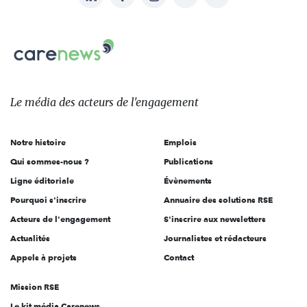
nous
Carenews,
sur:
Le
média
des
Le média
des acteurs
de l'engagement
acteurs
de
Notre histoire
Emplois
l'engagement
Qui sommes-nous ?
Publications
Ligne éditoriale
Évènements
Pourquoi s'inscrire
Annuaire des solutions RSE
Acteurs de l'engagement
S'inscrire aux newsletters
Actualités
Journalistes et rédacteurs
Appels à projets
Contact
Mission RSE
Le kit média Carenews