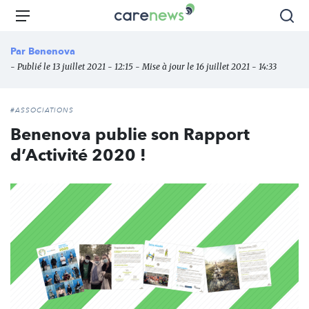
Aller
Carenews,
Menu
Rec
au
Le
contenu
média
Par
Benenova
principal
des
- Publié le 13 juillet 2021 - 12:15 - Mise à jour le 16 juillet 2021 - 14:33
acteurs
de
l'engagement
#ASSOCIATIONS
Benenova publie son Rapport
d’Activité 2020 !