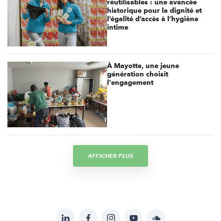
réutilisables : une avancée
historique pour la dignité et
l’égalité d’accès à l’hygiène
intime
À Mayotte, une jeune
génération choisit
l'engagement
AFFICHER PLUS
LinkedIn
Facebook
Instagram
YouTube
Soundcloud
Suivez-