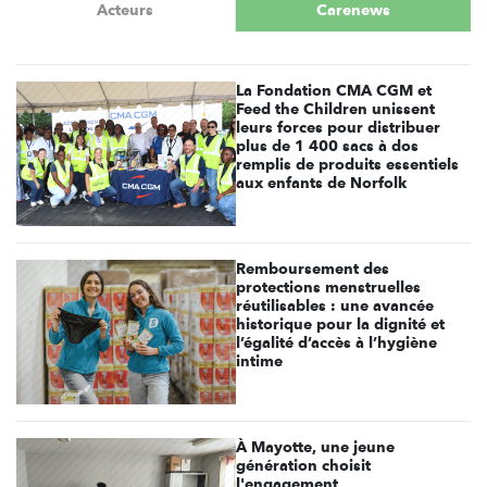
Acteurs
Carenews
La Fondation CMA CGM et
Feed the Children unissent
leurs forces pour distribuer
plus de 1 400 sacs à dos
remplis de produits essentiels
aux enfants de Norfolk
Remboursement des
protections menstruelles
réutilisables : une avancée
historique pour la dignité et
l’égalité d’accès à l’hygiène
intime
À Mayotte, une jeune
génération choisit
l'engagement