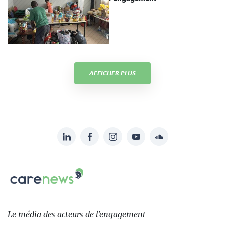
AFFICHER PLUS
LinkedIn
Facebook
Instagram
YouTube
Soundcloud
Suivez-
nous
Carenews,
sur:
Le
média
des
Le média
des acteurs
de l'engagement
acteurs