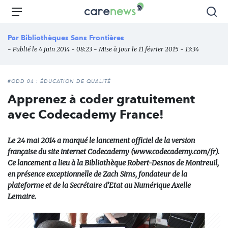
Aller
Carenews,
Menu
Rec
au
Le
contenu
média
Par
Bibliothèques Sans Frontières
principal
des
- Publié le 4 juin 2014 - 08:23 - Mise à jour le 11 février 2015 - 13:34
acteurs
de
l'engagement
#ODD 04 : ÉDUCATION DE QUALITÉ
Apprenez à coder gratuitement
avec Codecademy France!
Le 24 mai 2014 a marqué le lancement officiel de la version
française du site internet Codecademy (www.codecademy.com/fr).
Ce lancement a lieu à la Bibliothèque Robert-Desnos de Montreuil,
en présence exceptionnelle de Zach Sims, fondateur de la
plateforme et de la Secrétaire d’Etat au Numérique Axelle
Lemaire.