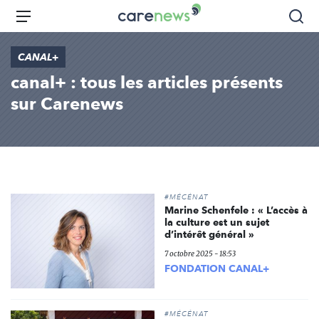
Aller
Carenews,
Menu
Rec
au
Le
contenu
média
CANAL+
principal
des
canal+ : tous les articles présents
acteurs
de
sur Carenews
l'engagement
#MÉCÉNAT
Marine Schenfele : « L’accès à
la culture est un sujet
d’intérêt général »
7 octobre 2025 - 18:53
FONDATION CANAL+
#MÉCÉNAT