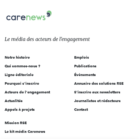
nous
Carenews,
sur:
Le
média
des
Le média
des acteurs
de l'engagement
acteurs
de
Notre histoire
Emplois
l'engagement
Qui sommes-nous ?
Publications
Ligne éditoriale
Évènements
Pourquoi s'inscrire
Annuaire des solutions RSE
Acteurs de l'engagement
S'inscrire aux newsletters
Actualités
Journalistes et rédacteurs
Appels à projets
Contact
Mission RSE
Le kit média Carenews