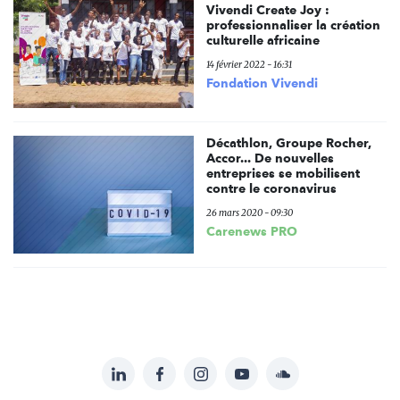
Vivendi Create Joy :
professionnaliser la création
culturelle africaine
14 février 2022 - 16:31
Fondation Vivendi
Décathlon, Groupe Rocher,
Accor... De nouvelles
entreprises se mobilisent
contre le coronavirus
26 mars 2020 - 09:30
Carenews PRO
LinkedIn
Facebook
Instagram
YouTube
Soundcloud
Suivez-