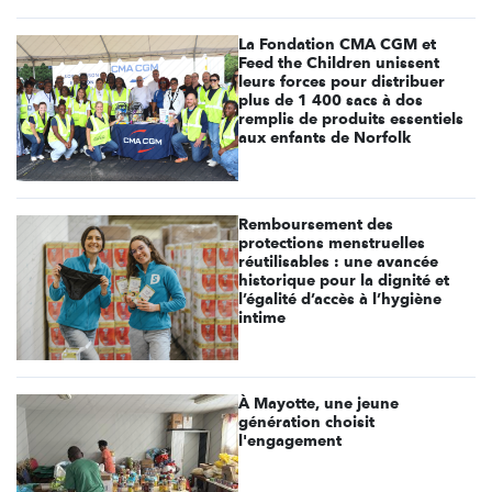
La Fondation CMA CGM et
Feed the Children unissent
leurs forces pour distribuer
plus de 1 400 sacs à dos
remplis de produits essentiels
aux enfants de Norfolk
Remboursement des
protections menstruelles
réutilisables : une avancée
historique pour la dignité et
l’égalité d’accès à l’hygiène
intime
À Mayotte, une jeune
génération choisit
l'engagement