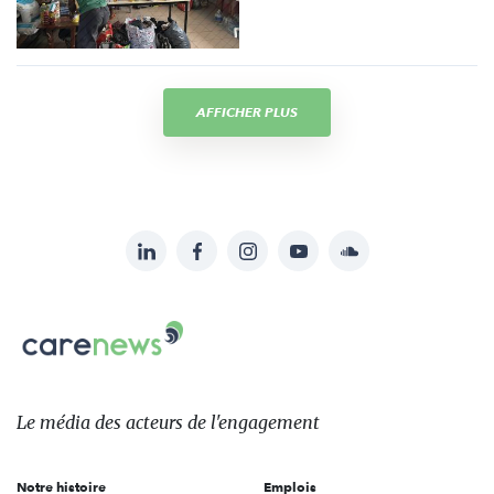
AFFICHER PLUS
LinkedIn
Facebook
Instagram
YouTube
Soundcloud
Suivez-
nous
Carenews,
sur:
Le
média
des
Le média
des acteurs
de l'engagement
acteurs
de
Notre histoire
Emplois
l'engagement