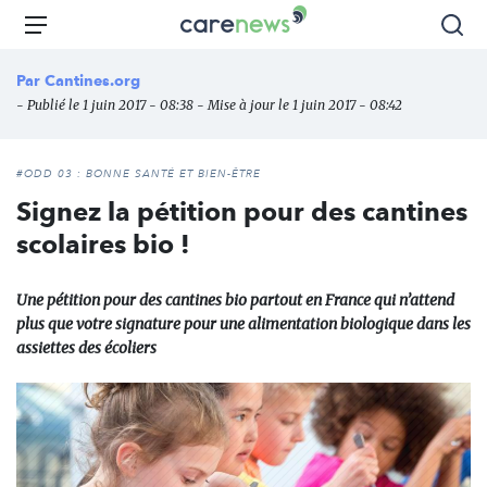
Aller
Carenews,
Menu
Rec
au
Le
contenu
média
Par
Cantines.org
principal
des
- Publié le 1 juin 2017 - 08:38 - Mise à jour le 1 juin 2017 - 08:42
acteurs
de
l'engagement
#ODD 03 : BONNE SANTÉ ET BIEN-ÊTRE
Signez la pétition pour des cantines
scolaires bio !
Une pétition pour des cantines bio partout en France qui n’attend
plus que votre signature pour une alimentation biologique dans les
assiettes des écoliers