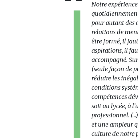
Notre expérience
quotidiennement l
pour autant des c
relations de mentor
être formé, il fau
aspirations, il fa
accompagné. Surt
(seule façon de 
réduire les inégali
conditions systé
compétences déve
soit au lycée, à 
professionnel. (.
et une ampleur q
culture de notre 