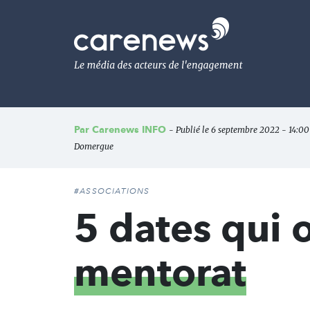
Aller
au
Carenews,
contenu
Le
principal
média
des
acteurs
de
l'engagement
Par
Carenews INFO
- Publié le 6 septembre 2022 - 14:00 
Domergue
#ASSOCIATIONS
5 dates qui 
mentorat