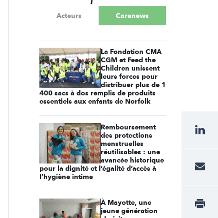
Acteurs
Carenews
La Fondation CMA
CGM et Feed the
Children unissent
leurs forces pour
distribuer plus de 1
400 sacs à dos remplis de produits
essentiels aux enfants de Norfolk
Remboursement
des protections
menstruelles
réutilisables : une
avancée historique
pour la dignité et l’égalité d’accès à
l’hygiène intime
À Mayotte, une
jeune génération