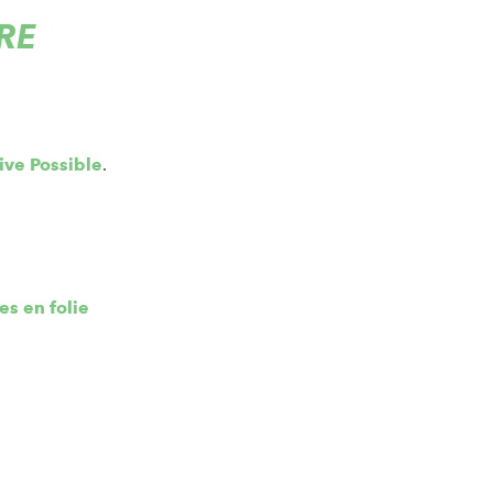
BRE
tive Possible
.
es en folie