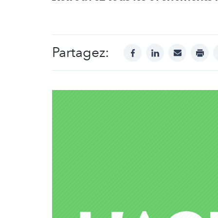
Partagez:
facebook
linkedin
mail
print