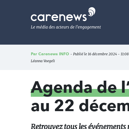
Aller
au
Carenews,
contenu
Le
principal
média
des
acteurs
de
l'engagement
Par
Carenews INFO
- Publié le 16 décembre 2024 - 11:08 
Léanna Voegeli
Agenda de 
au 22 déce
Retrouvez tous les événements re