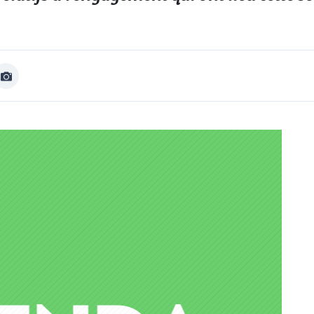
Afficher
Image