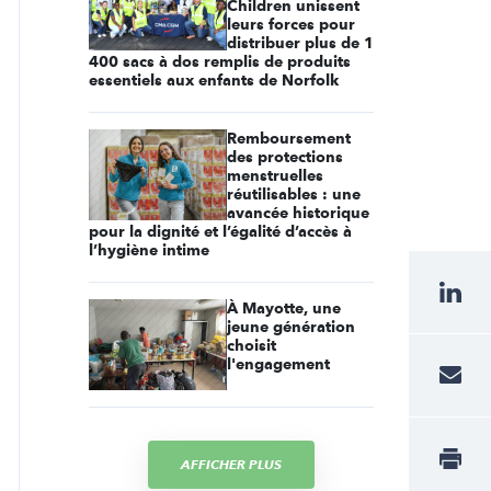
Children unissent
leurs forces pour
distribuer plus de 1
400 sacs à dos remplis de produits
essentiels aux enfants de Norfolk
Remboursement
des protections
menstruelles
réutilisables : une
avancée historique
pour la dignité et l’égalité d’accès à
l’hygiène intime
À Mayotte, une
jeune génération
choisit
l'engagement
AFFICHER PLUS