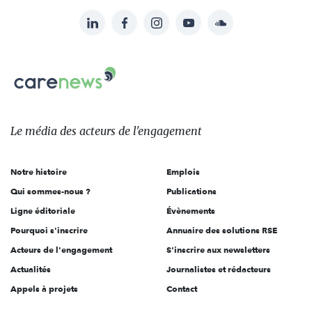
LinkedIn
Facebook
Instagram
YouTube
Soundcloud
Suivez-
nous
Carenews,
sur:
Le
média
des
Le média
des acteurs
de l'engagement
acteurs
de
Notre histoire
Emplois
l'engagement
Qui sommes-nous ?
Publications
Ligne éditoriale
Évènements
Pourquoi s'inscrire
Annuaire des solutions RSE
Acteurs de l'engagement
S'inscrire aux newsletters
Actualités
Journalistes et rédacteurs
Appels à projets
Contact