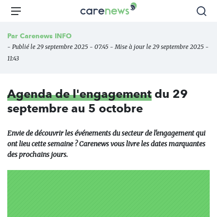
Aller
Carenews,
Menu
Rec
au
Le
contenu
média
Par
Carenews INFO
principal
des
- Publié le 29 septembre 2025 - 07:45 - Mise à jour le 29 septembre 2025 -
acteurs
11:43
de
l'engagement
Agenda de l'engagement
du 29
septembre au 5 octobre
Envie de découvrir les événements du secteur de l'engagement qui
ont lieu cette semaine ? Carenews vous livre les dates marquantes
des prochains jours.