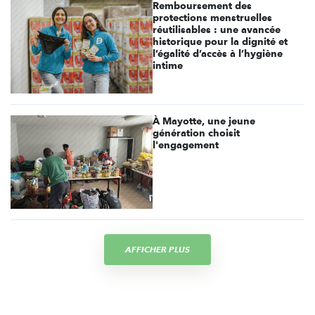
Remboursement des
protections menstruelles
réutilisables : une avancée
historique pour la dignité et
l’égalité d’accès à l’hygiène
intime
À Mayotte, une jeune
génération choisit
l'engagement
AFFICHER PLUS