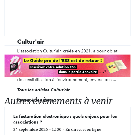
Cultur'air
L'association Cultur'air, créée en 2021, a pour objet
de mettre en valeur la biodiversité notamment par
l'organisation d' événements culturels sur
Roquemaure et ses alentours. Parmi ses projets, des
balades de découvertes de la nature et des actions
de sensibilisation à l'environnement, envers tous ...
Tous les articles Cultur'air
Autres évènements à venir
Recevoir les news
La facturation électronique : quels enjeux pour les
associations ?
24 septembre 2026 - 12:00 - En direct et en ligne