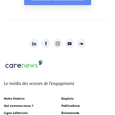
LinkedIn
Facebook
Instagram
YouTube
Soundcloud
Suivez-
nous
Carenews,
sur:
Le
média
des
Le média
des acteurs
de l'engagement
acteurs
de
Notre histoire
Emplois
l'engagement
Qui sommes-nous ?
Publications
Ligne éditoriale
Évènements