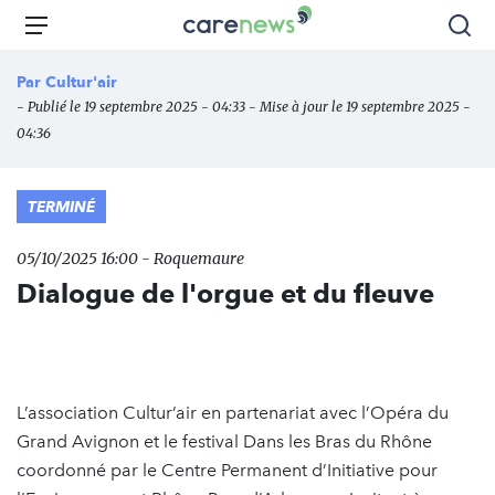
Aller
Carenews,
Menu
Rec
au
Le
contenu
média
Par
Cultur'air
principal
des
- Publié le 19 septembre 2025 - 04:33 - Mise à jour le 19 septembre 2025 -
acteurs
04:36
de
l'engagement
TERMINÉ
05/10/2025 16:00 - Roquemaure
Dialogue de l'orgue et du fleuve
L’association Cultur’air en partenariat avec l’Opéra du
Grand Avignon et le festival Dans les Bras du Rhône
coordonné par le Centre Permanent d’Initiative pour