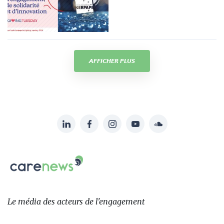
AFFICHER PLUS
LinkedIn
Facebook
Instagram
YouTube
Soundcloud
Suivez-
nous
Carenews,
sur:
Le
média
des
Le média
des acteurs
de l'engagement
acteurs
de