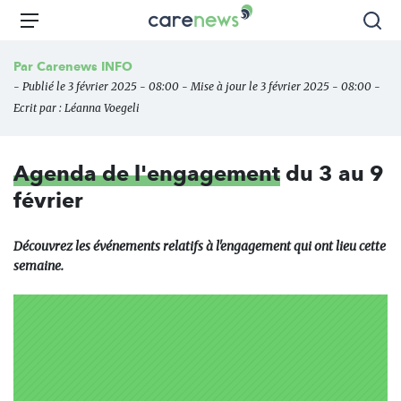
Aller
Carenews,
Menu
Rec
au
Le
contenu
média
Par
Carenews INFO
principal
des
- Publié le 3 février 2025 - 08:00 - Mise à jour le 3 février 2025 - 08:00 -
acteurs
Ecrit par :
Léanna Voegeli
de
l'engagement
Agenda de l'engagement
du 3 au 9
février
Découvrez les événements relatifs à l'engagement qui ont lieu cette
semaine.