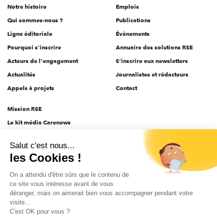
Notre histoire
Emplois
l'engagement
Qui sommes-nous ?
Publications
Ligne éditoriale
Évènements
Pourquoi s'inscrire
Annuaire des solutions RSE
Acteurs de l'engagement
S'inscrire aux newsletters
Actualités
Journalistes et rédacteurs
Appels à projets
Contact
Mission RSE
Le kit média Carenews
Groupe AEF
Salut c'est nous...
AEF info
les Cookies !
Novethic
On a attendu d'être sûrs que le contenu de
PRODURABLE
ce site vous intéresse avant de vous
Inclusiv Day
déranger, mais on aimerait bien vous accompagner pendant votre
visite...
C'est OK pour vous ?