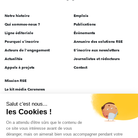
acteurs
de
Notre histoire
Emplois
l'engagement
Qui sommes-nous ?
Publications
Ligne éditoriale
Évènements
Pourquoi s'inscrire
Annuaire des solutions RSE
Acteurs de l'engagement
S'inscrire aux newsletters
Actualités
Journalistes et rédacteurs
Appels à projets
Contact
Mission RSE
Le kit média Carenews
Groupe AEF
Salut c'est nous...
AEF info
les Cookies !
Novethic
On a attendu d'être sûrs que le contenu de
PRODURABLE
ce site vous intéresse avant de vous
Inclusiv Day
déranger, mais on aimerait bien vous accompagner pendant votre