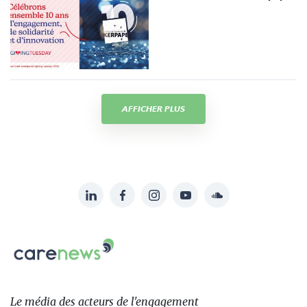
AFFICHER PLUS
LinkedIn
Facebook
Instagram
YouTube
Soundcloud
Suivez-
nous
Carenews,
sur:
Le
média
des
Le média
des acteurs
de l'engagement