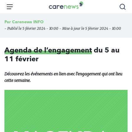
Aller
Carenews,
Menu
Rec
au
Le
contenu
média
Par
Carenews INFO
principal
des
- Publié le 5 février 2024 - 10:00 - Mise à jour le 5 février 2024 - 10:00
acteurs
de
l'engagement
Agenda de l’engagement
du 5 au
11 février
Découvrez les événements en lien avec l’engagement qui ont lieu
cette semaine.