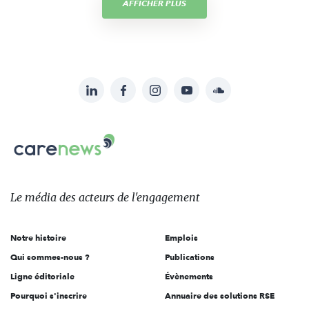
AFFICHER PLUS
LinkedIn
Facebook
Instagram
YouTube
Soundcloud
Suivez-
nous
Carenews,
sur:
Le
média
des
Le média
des acteurs
de l'engagement
acteurs
de
Notre histoire
Emplois
l'engagement
Qui sommes-nous ?
Publications
Ligne éditoriale
Évènements
Pourquoi s'inscrire
Annuaire des solutions RSE