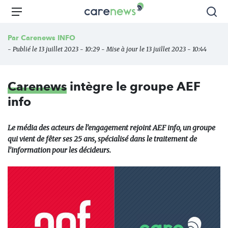
Aller
Carenews,
Menu
Rec
au
Le
contenu
média
Par
Carenews INFO
principal
des
- Publié le 13 juillet 2023 - 10:29 - Mise à jour le 13 juillet 2023 - 10:44
acteurs
de
l'engagement
Carenews
intègre le groupe AEF
info
Le média des acteurs de l’engagement rejoint AEF info, un groupe
qui vient de fêter ses 25 ans, spécialisé dans le traitement de
l’information pour les décideurs.