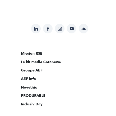
LinkedIn
Facebook
Instagram
YouTube
Soundcloud
Suivez-
nous
sur:
Mission RSE
Le kit média Carenews
Groupe AEF
AEF info
Novethic
PRODURABLE
Inclusiv Day