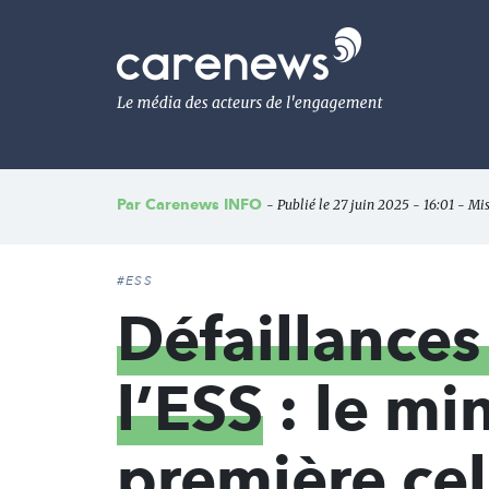
Aller
au
Carenews,
contenu
Le
principal
média
des
acteurs
de
l'engagement
Par
Carenews INFO
- Publié le 27 juin 2025 - 16:01 - Mis
#ESS
Défaillances
l’ESS
: le mi
première cel