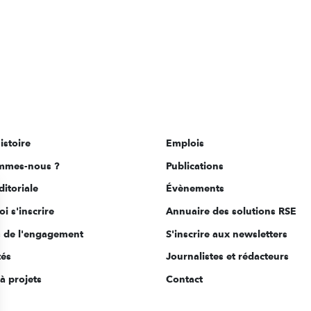
istoire
Emplois
mmes-nous ?
Publications
ditoriale
Évènements
i s'inscrire
Annuaire des solutions RSE
s de l'engagement
S'inscrire aux newsletters
tés
Journalistes et rédacteurs
à projets
Contact