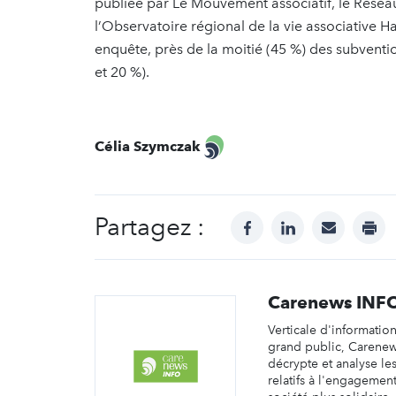
publiée par Le Mouvement associatif, le Résea
l’Observatoire régional de la vie associativ
enquête, près de la moitié (45 %) des subventi
et 20 %).
Célia Szymczak
Partagez :
facebook
linkedin
mail
prin
Carenews INF
Verticale d'informatio
grand public, Carene
décrypte et analyse les 
relatifs à l'engagemen