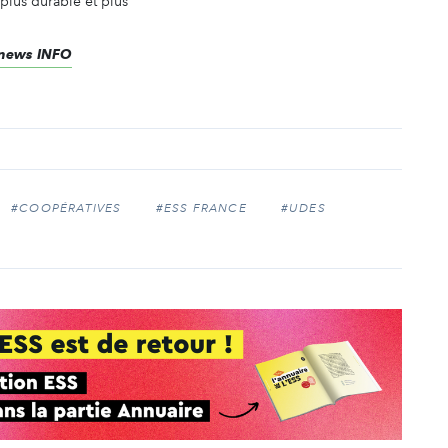
 plus durable et plus
renews INFO
#COOPÉRATIVES
#ESS FRANCE
#UDES