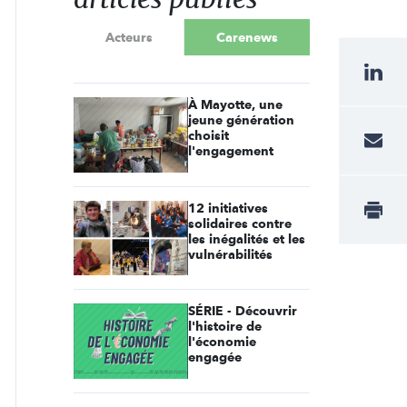
Acteurs
Carenews
À Mayotte, une
jeune génération
choisit
l'engagement
12 initiatives
solidaires contre
les inégalités et les
vulnérabilités
SÉRIE - Découvrir
l'histoire de
l'économie
engagée