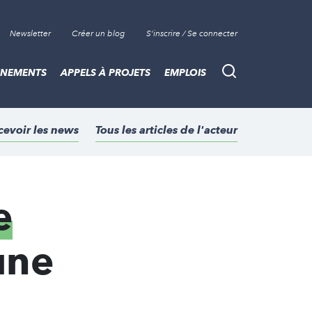
Newsletter
Créer un blog
S'inscrire / Se connecter
ÈNEMENTS
APPELS À PROJETS
EMPLOIS
Recherche
cevoir les news
Tous les articles de l'acteur
e
une