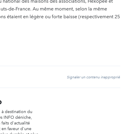
u national des maisons des associations, Hexopée et
e Hauts-de-France. Au même moment, selon la même
ons étaient en légère ou forte baisse (respectivement 25
t
Signaler un contenu inapproprié
O
n à destination du
ws INFO déniche,
faits d'actualité
t en faveur d'une