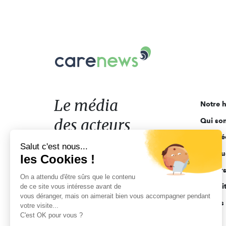
Carenews,
Le
média
des
acteurs
Le média
Notre h
de
des acteurs
Qui so
l'engagement
Ligne é
de l'engagement
Salut c'est nous...
Pourquo
les Cookies !
Acteur
On a attendu d'être sûrs que le contenu
Actuali
de ce site vous intéresse avant de
vous déranger, mais on aimerait bien vous accompagner pendant
Appels 
votre visite...
C'est OK pour vous ?