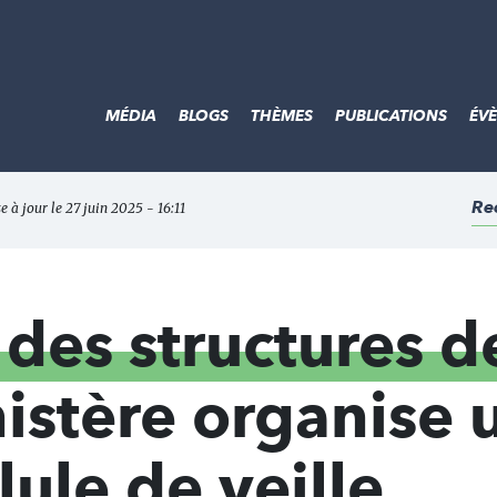
MÉDIA
BLOGS
THÈMES
PUBLICATIONS
ÉV
Re
e à jour le 27 juin 2025 - 16:11
 des structures d
nistère organise 
lule de veille