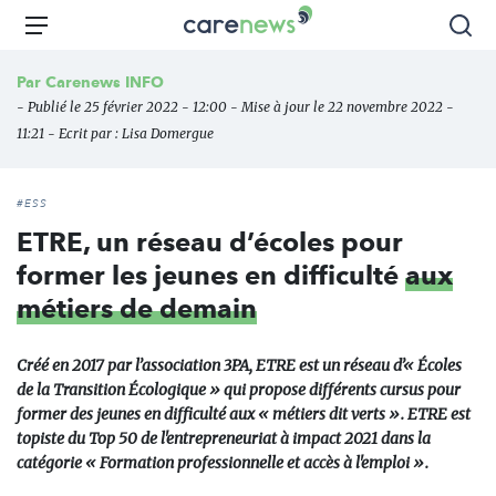
Aller
Carenews,
Menu
Rec
au
Le
contenu
média
Par
Carenews INFO
principal
des
- Publié le 25 février 2022 - 12:00 - Mise à jour le 22 novembre 2022 -
acteurs
11:21 - Ecrit par :
Lisa Domergue
de
l'engagement
#ESS
ETRE, un réseau d’écoles pour
former les jeunes en difficulté
aux
métiers de demain
Créé en 2017 par l’association 3PA, ETRE est un réseau d’« Écoles
de la Transition Écologique » qui propose différents cursus pour
former des jeunes en difficulté aux « métiers dit verts ». ETRE est
topiste du Top 50 de l'entrepreneuriat à impact 2021 dans la
catégorie « Formation professionnelle et accès à l'emploi ».