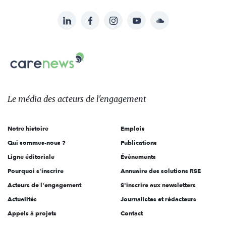
LinkedIn
Facebook
Instagram
YouTube
Soundcloud
Suivez-
nous
Carenews,
sur:
Le
média
des
Le média
des acteurs
de l'engagement
acteurs
de
Notre histoire
Emplois
l'engagement
Qui sommes-nous ?
Publications
Ligne éditoriale
Évènements
Pourquoi s'inscrire
Annuaire des solutions RSE
Acteurs de l'engagement
S'inscrire aux newsletters
Actualités
Journalistes et rédacteurs
Appels à projets
Contact