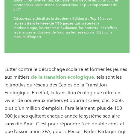
soutenu par BNP Paribas, ce classement dévoile les 50 structures
(entreprises, associations, coopératives) les plus impactantes de
2021.
Découvrez le détail de la deuxième édition du Top 50 et ses
dans le livre de 136 pages
lauréats
qui présente la
méthodologie, les critères d'évaluation, les portraits, les chiffres,
les analyses et dossiers de fond sur les réseaux de l'ESS ou la
mesure d'impact.
Lutter contre le décrochage scolaire et former les jeunes
aux métiers
de la transition écologique
, tels sont les
leitmotivs du réseau des Écoles de la Transition
Écologique. En effet, la transition écologique offre un
vivier de nouveaux métiers et pourrait créer, d’ici 2050,
plus d’un million d’emplois. Parallèlement, plus de 100
000 jeunes quittent chaque année le système scolaire
sans diplôme. C’est pour répondre à ce double constat
que l’association 3PA, pour « Penser-Parler-Partager-Agir