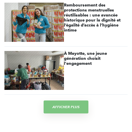
Remboursement des
protections menstruelles
réutilisables : une avancée
historique pour la dignité et
l’égalité d’accès à l’hygiène
intime
À Mayotte, une jeune
génération choisit
l'engagement
AFFICHER PLUS