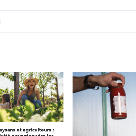
int
ysans et agriculteurs :
xité pour résoudre les