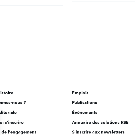
istoire
Emplois
mmes-nous ?
Publications
ditoriale
Évènements
i s'inscrire
Annuaire des solutions RSE
s de l'engagement
S'inscrire aux newsletters