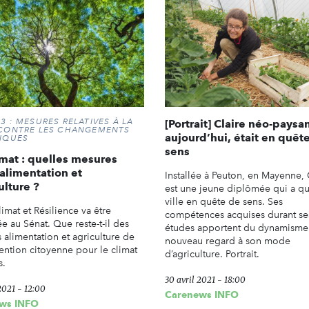
3 : MESURES RELATIVES À LA
[Portrait] Claire néo-paysa
 CONTRE LES CHANGEMENTS
aujourd’hui, était en quêt
IQUES
sens
imat : quelles mesures
’alimentation et
Installée à Peuton, en Mayenne, 
ulture ?
est une jeune diplômée qui a qui
ville en quête de sens. Ses
limat et Résilience va être
compétences acquises durant se
e au Sénat. Que reste-t-il des
études apportent du dynamisme
 alimentation et agriculture de
nouveau regard à son mode
ention citoyenne pour le climat
d’agriculture. Portrait.
s.
30 avril 2021 - 18:00
2021 - 12:00
Carenews INFO
ws INFO