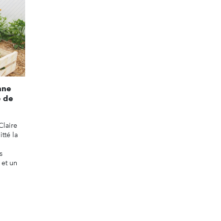
nne
e de
Claire
tté la
s
 et un