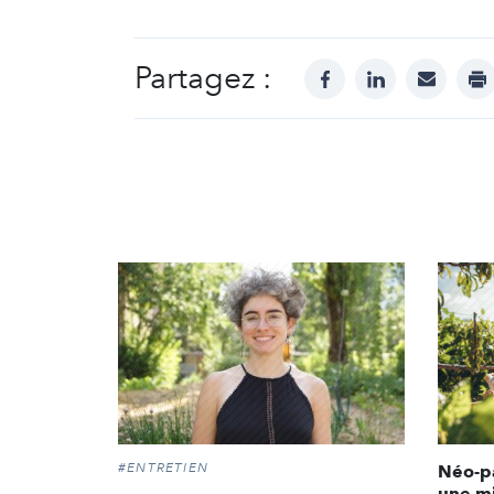
Partagez :
facebook
linkedin
mail
pr
#ENTRETIEN
Néo-pa
une mi