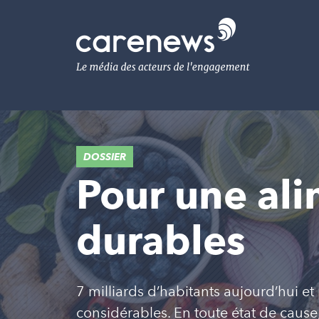
Aller
au
Carenews,
contenu
Le
principal
média
des
acteurs
de
l'engagement
DOSSIER
Pour une ali
durables
7 milliards d’habitants aujourd’hui et
considérables. En toute état de cause