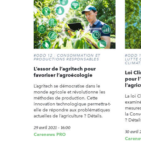
#ODD 12 : CONSOMMATION ET
#ODD 1
PRODUCTIONS RESPONSABLES
LUTTE
CLIMAT
L’essor de l’agritech pour
Loi Cl
favoriser l’agroécologie
pour l
l’agric
L’agritech se démocratise dans le
monde agricole et révolutionne les
La loi C
méthodes de production. Cette
examiné
innovation technologique permettra-t-
mesures
elle de répondre aux problématiques
la Conv
actuelles de l’agriculture ? Détails.
? Détail
29 avril 2021 - 16:00
30 avril 
Carenews PRO
Carene