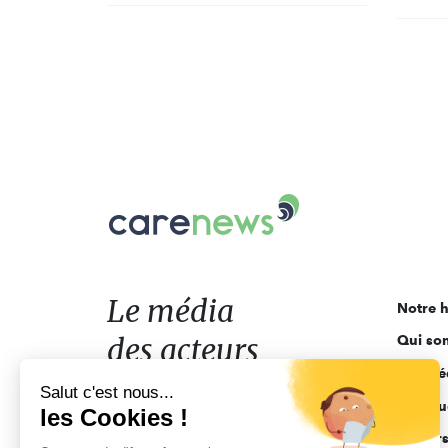
Carenews,
Le
média
des
acteurs
Le média
Notre h
de
des acteurs
Qui so
l'engagement
Ligne é
de l'engagement
Salut c'est nous...
Pourquo
les Cookies !
Acteur