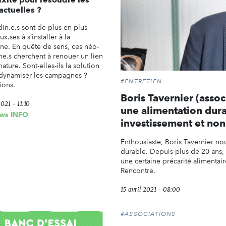
 actuelles ?
din.e.s sont de plus en plus
.ses à s’installer à la
e. En quête de sens, ces néo-
ne.s cherchent à renouer un lien
nature. Sont-elles-ils la solution
dynamiser les campagnes ?
#ENTRETIEN
ions.
Boris Tavernier (assoc
2021 - 11:10
une alimentation dura
ws INFO
investissement et non
Enthousiaste, Boris Tavernier nou
durable. Depuis plus de 20 ans, i
une certaine précarité alimentaire
Rencontre.
15 avril 2021 - 08:00
#ASSOCIATIONS