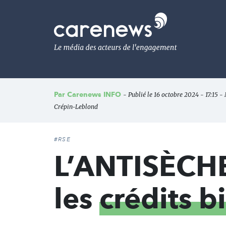
Aller
au
Carenews,
contenu
Le
principal
média
des
acteurs
de
l'engagement
Par
Carenews INFO
- Publié le 16 octobre 2024 - 17:15 - 
Crépin-Leblond
#RSE
L’ANTISÈCHE 
les
crédits b