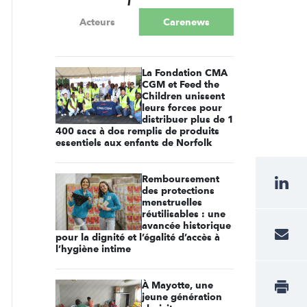
Acteurs
Carenews
La Fondation CMA
CGM et Feed the
Children unissent
leurs forces pour
distribuer plus de 1
400 sacs à dos remplis de produits
essentiels aux enfants de Norfolk
Remboursement
des protections
menstruelles
réutilisables : une
avancée historique
pour la dignité et l’égalité d’accès à
l’hygiène intime
À Mayotte, une
jeune génération