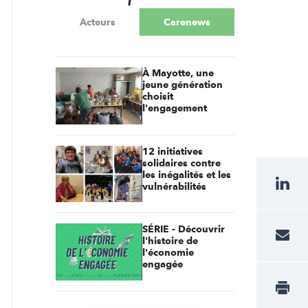
Acteurs
Carenews
À Mayotte, une
jeune génération
choisit
l'engagement
12 initiatives
solidaires contre
les inégalités et les
vulnérabilités
SÉRIE - Découvrir
l'histoire de
l'économie
engagée