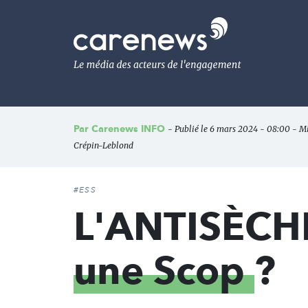
Aller
au
Carenews,
contenu
Le
principal
média
des
acteurs
de
l'engagement
Par
Carenews INFO
- Publié le 6 mars 2024 - 08:00 - Mis
Crépin-Leblond
#ESS
L'ANTISÈCHE 
une Scop
?