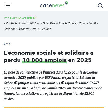
Aller
Carenews,
Menu
Rec
au
Le
contenu
média
Par
Carenews INFO
principal
des
- Publié le 22 avril 2026 - 19:07 - Mise à jour le 23 avril 2026 - 14:58 -
acteurs
Ecrit par :
Elisabeth Crépin-Leblond
de
l'engagement
#ESS
L’économie sociale et solidaire a
perdu
10 000 emplois
en 2025
La note de conjoncture de l’emploi dans l’ESS pour le deuxième
semestre 2025, publiée par ESS France en partenariat avec la
Caisse d’épargne, montre un solde net d’emploi de moins 10 447
emplois sur un an à la fin de l’année 2025. Au dernier trimestre de
l’année, les associations enregistrent la disparition de 12 305
postes.