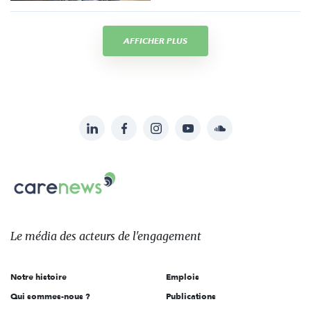
AFFICHER PLUS
LinkedIn
Facebook
Instagram
YouTube
Soundcloud
Suivez-
nous
Carenews,
sur:
Le
média
des
Le média
des acteurs
de l'engagement
acteurs
de
Notre histoire
Emplois
l'engagement
Qui sommes-nous ?
Publications