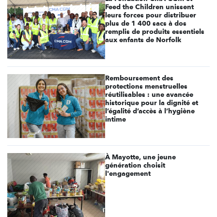
Feed the Children unissent
leurs forces pour distribuer
plus de 1 400 sacs à dos
remplis de produits essentiels
aux enfants de Norfolk
Remboursement des
protections menstruelles
réutilisables : une avancée
historique pour la dignité et
l’égalité d’accès à l’hygiène
intime
À Mayotte, une jeune
génération choisit
l'engagement