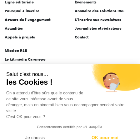
Ligne éditoriale
Évènements
Pourquoi s'inscrire
Annuaire des solutions RSE
Acteurs de l'engagement
S'inscrire aux newsletters
Actualités
Journalistes et rédacteurs
Appels à projets
Contact
Mission RSE
Le kit média Carenews
Groupe AEF
Salut c'est nous...
AEF info
les Cookies !
Novethic
On a attendu d'être sûrs que le contenu de
PRODURABLE
ce site vous intéresse avant de vous
Inclusiv Day
déranger, mais on aimerait bien vous accompagner pendant votre
visite...
C'est OK pour vous ?
CGV
Données personnelles
Mentions légales
2025-2026 Tout droits réservés
Consentements certifiés par
Je choisis
OK pour moi