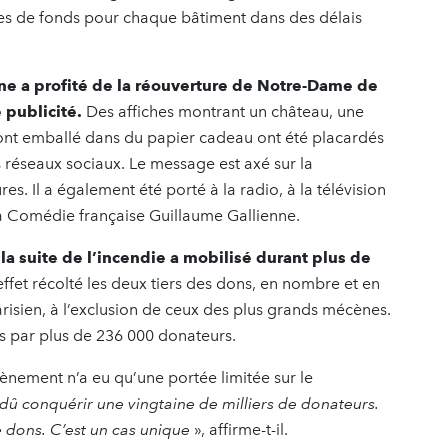
tes de fonds pour chaque bâtiment dans des délais
ne a profité de la réouverture de Notre-Dame de
publicité.
Des affiches montrant un château, une
nt emballé dans du papier cadeau ont été placardés
s réseaux sociaux. Le message est axé sur la
s. Il a également été porté à la radio, à la télévision
 la Comédie française Guillaume Gallienne.
la suite de l’incendie a mobilisé durant plus de
effet récolté les deux tiers des dons, en nombre et en
isien, à l’exclusion de ceux des plus grands mécènes.
és par plus de 236 000 donateurs.
vènement n’a eu qu’une portée limitée sur le
û conquérir une vingtaine de milliers de donateurs.
 dons. C’est un cas unique
», affirme-t-il.