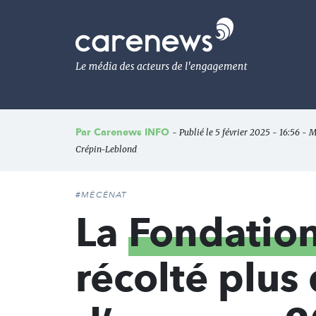
Aller
au
Carenews,
contenu
Le
principal
média
des
acteurs
de
l'engagement
Par
Carenews INFO
- Publié le 5 février 2025 - 16:56 - M
Crépin-Leblond
#MÉCÉNAT
La
Fondation
récolté plus