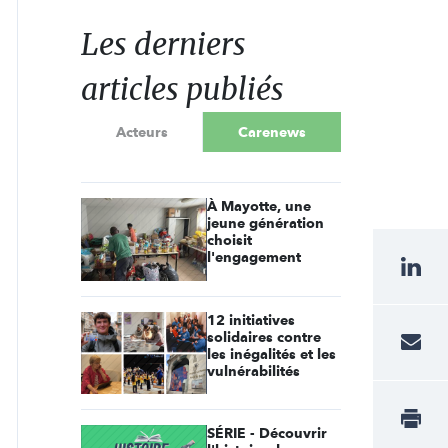
Les derniers
articles publiés
Acteurs
Carenews
À Mayotte, une
jeune génération
choisit
l'engagement
12 initiatives
solidaires contre
les inégalités et les
vulnérabilités
SÉRIE - Découvrir