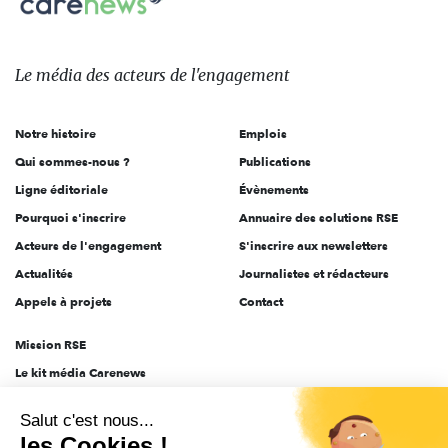
sur:
Le
média
des
Le média
des acteurs
de l'engagement
acteurs
de
Notre histoire
Emplois
l'engagement
Qui sommes-nous ?
Publications
Ligne éditoriale
Évènements
Pourquoi s'inscrire
Annuaire des solutions RSE
Acteurs de l'engagement
S'inscrire aux newsletters
Actualités
Journalistes et rédacteurs
Appels à projets
Contact
Mission RSE
Le kit média Carenews
Groupe AEF
Salut c'est nous...
AEF info
les Cookies !