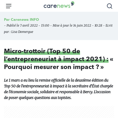
Aller
Carenews,
Menu
Rec
au
Le
contenu
média
Par
Carenews INFO
principal
des
- Publié le 7 avril 2022 - 15:00 - Mise à jour le 14 juin 2022 - 10:28 - Ecrit
acteurs
par :
Lisa Domergue
de
l'engagement
Micro-trottoir (Top 50 de
l’entrepreneuriat à impact 2021) :
«
Pourquoi mesurer son impact ? »
Le 1 mars a eu lieu la remise officielle de la deuxième édition du
Top 50 de l’entrepreneuriat à impact à la secrétaire d’État chargée
de l’économie sociale, solidaire et responsable à Bercy. L’occasion
de poser quelques questions aux topistes.