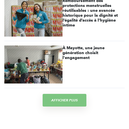
Remboursement des
protections menstruelles
réutilisables : une avancée
historique pour la dignité et
l’égalité d’accès à l’hygiène
intime
À Mayotte, une jeune
génération choisit
l'engagement
AFFICHER PLUS