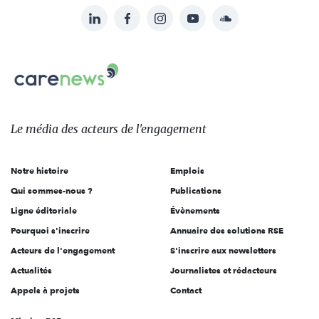
LinkedIn
Facebook
Instagram
YouTube
Soundcloud
Suivez-
nous
Carenews,
sur:
Le
média
des
Le média
des acteurs
de l'engagement
acteurs
de
Notre histoire
Emplois
l'engagement
Qui sommes-nous ?
Publications
Ligne éditoriale
Évènements
Pourquoi s'inscrire
Annuaire des solutions RSE
Acteurs de l'engagement
S'inscrire aux newsletters
Actualités
Journalistes et rédacteurs
Appels à projets
Contact