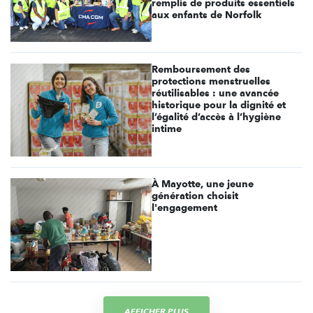
remplis de produits essentiels
aux enfants de Norfolk
Remboursement des
protections menstruelles
réutilisables : une avancée
historique pour la dignité et
l’égalité d’accès à l’hygiène
intime
À Mayotte, une jeune
génération choisit
l'engagement
AFFICHER PLUS