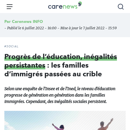
Aller
Carenews,
Menu
Rec
au
Le
contenu
média
Par
Carenews INFO
principal
des
- Publié le 6 juillet 2022 - 16:00 - Mise à jour le 7 juillet 2022 - 15:59
acteurs
de
l'engagement
#SOCIAL
Progrès de l’éducation, inégalités
persistantes
: les familles
d’immigrés passées au crible
Selon une enquête de l’Insee et de l’Ined, le niveau d’éducation
progresse de génération en génération dans les familles
immigrées. Cependant, des inégalités sociales persistent.