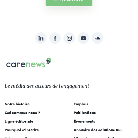
LinkedIn
Facebook
Instagram
YouTube
Soundcloud
Suivez-
nous
Carenews,
sur:
Le
média
des
Le média
des acteurs
de l'engagement
acteurs
de
Notre histoire
Emplois
l'engagement
Qui sommes-nous ?
Publications
Ligne éditoriale
Évènements
Pourquoi s'inscrire
Annuaire des solutions RSE