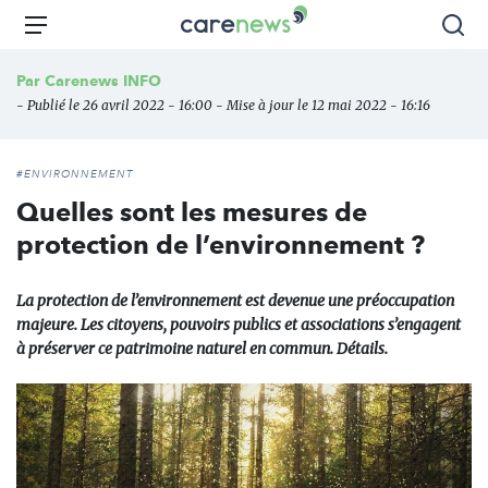
Aller
Carenews,
Menu
Rec
au
Le
contenu
média
Par
Carenews INFO
principal
des
- Publié le 26 avril 2022 - 16:00 - Mise à jour le 12 mai 2022 - 16:16
acteurs
de
l'engagement
#ENVIRONNEMENT
Quelles sont les mesures de
protection de l’environnement ?
La protection de l’environnement est devenue une préoccupation
majeure. Les citoyens, pouvoirs publics et associations s’engagent
à préserver ce patrimoine naturel en commun. Détails.