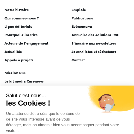
de
Notre histoire
Emplois
l'engagement
Qui sommes-nous ?
Publications
Ligne éditoriale
Évènements
Pourquoi s'inscrire
Annuaire des solutions RSE
Acteurs de l'engagement
S'inscrire aux newsletters
Actualités
Journalistes et rédacteurs
Appels à projets
Contact
Mission RSE
Le kit média Carenews
Groupe AEF
Salut c'est nous...
AEF info
les Cookies !
Novethic
On a attendu d'être sûrs que le contenu de
PRODURABLE
ce site vous intéresse avant de vous
Inclusiv Day
déranger, mais on aimerait bien vous accompagner pendant votre
visite...