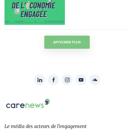
AFFICHER PLUS
LinkedIn
Facebook
Instagram
YouTube
Soundcloud
Suivez-
nous
Carenews,
sur:
Le
média
des
Le média
des acteurs
de l'engagement
acteurs